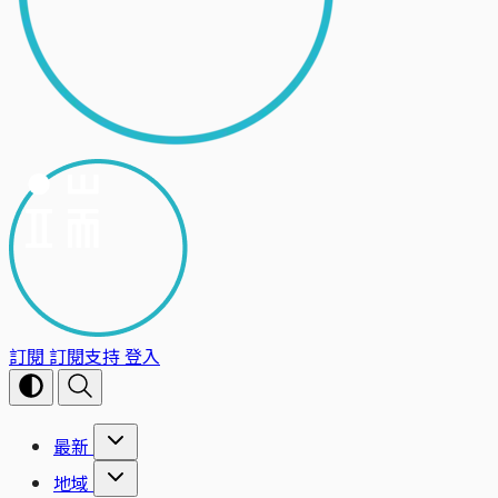
訂閱
訂閱支持
登入
最新
地域