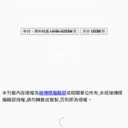
成為會員，閱讀全文，領取專屬權益
選擇守護方案 + 華爾街日報或紐約時報
年付・周年特惠
US$6.5
US$4
/月
月付
US$8
/月
立即解鎖全文
已是會員？
登入
本刊載內容版權為
端傳媒編輯部
或相關單位所有,未經端傳媒
編輯部授權,請勿轉載或複製,否則即為侵權。