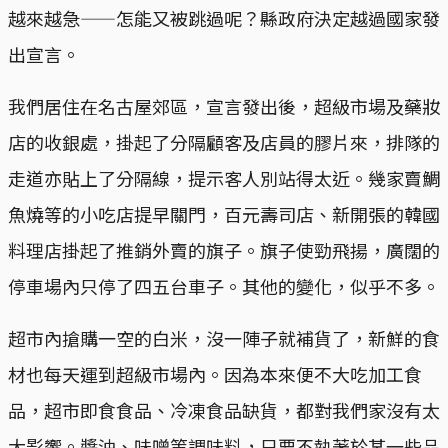
越來越急——怎能又被跳過呢？縣政府決定越過國家發
出宣言。
我們居住在名古屋郊區，宣言發出後，超級市場及藥妝
店的收銀處，掛起了分隔顧客及店員的膠片來，排隊的
走道亦貼上了分隔線，提示客人別站得太近。幾家賣鯛
魚燒等的小吃店提早關門，百元壽司店、新開張的韓國
料理店掛起了推銷外賣的旗子。旗子使勁飛揚，廣闊的
停車場內只停了四五台車子。其他的變化，似乎不多。
超市內搶購一空的白米，沒一陣子就補貨了，新鮮的食
材也每天運到超級市場內。因為本來便不大吃加工食
品，超市即食食品、冷凍食品缺貨，都對我們家沒有太
大影響。醬油、味噌等調味料，只要不執著於某一些品