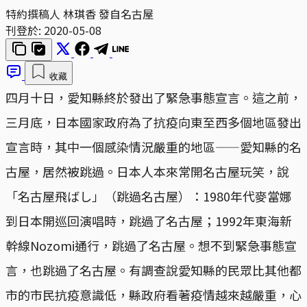
特約撰稿人 林琪香 發自名古屋
刊登於:
2020-05-08
收藏
四月十日，愛知縣終於發出了緊急事態宣言。這之前，
三月底，日本國家政府為了抗疫向東至西多個地區發出
宣言時，其中一個感染情況嚴重的地區——愛知縣的名
古屋，居然被跳過。日本人本來常開名古屋玩笑，說
「名古屋飛ばし」（跳過名古屋）：1980年代麥當娜
到日本開巡回演唱時，跳過了名古屋；1992年東海新
幹線Nozomi通行，跳過了名古屋。想不到緊急事態宣
言，也跳過了名古屋。有調查說愛知縣的民眾比其他都
市的市民抗疫意識低，縣政府看著疫情越來越嚴重，心