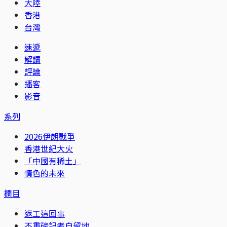
大陸
香港
台灣
速遞
解讀
評論
播客
影音
系列
2026伊朗戰爭
香港世紀大火
「中國有稀土」
情色的未來
欄目
返工這回事
不重磅記者自留地