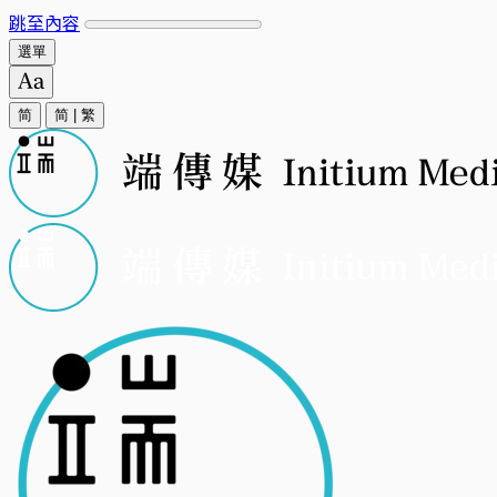
跳至內容
選單
简
简
|
繁