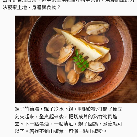
法觀察土地、身體與食物？
蜆子竹筍湯，蜆子冷水下鍋，哪顆的殻打開了便立
刻夾起來，全夾起來後，把切成片的熟竹筍倒進
去。下一點醬油、一點清酒，蜆子回鍋，煮滾就可
以了。若找不到山椒葉，可灑一點山椒粉。