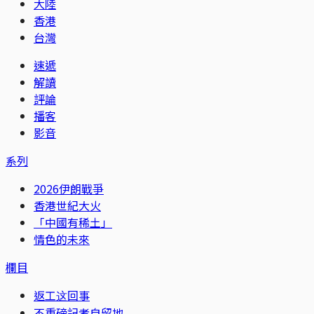
大陸
香港
台灣
速遞
解讀
評論
播客
影音
系列
2026伊朗戰爭
香港世紀大火
「中國有稀土」
情色的未來
欄目
返工这回事
不重磅記者自留地