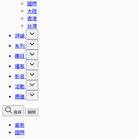
國際
大陸
香港
台灣
評論
系列
欄目
播客
影音
活動
周邊
搜尋
關閉
最新
國際