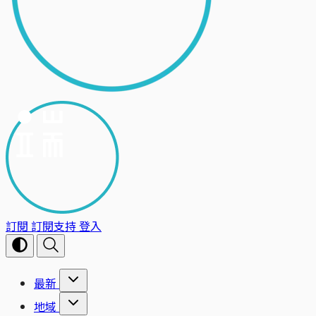
訂閱
訂閱支持
登入
最新
地域