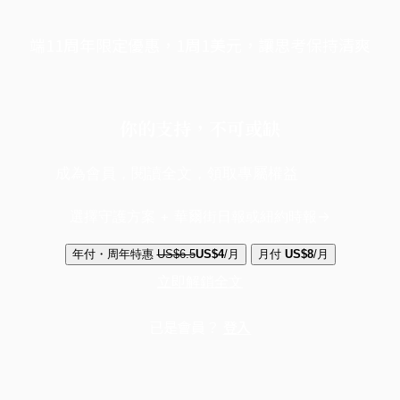
端11周年限定優惠，1周1美元，讓思考保持清爽
你的支持，不可或缺
成為會員，閱讀全文，領取專屬權益
選擇守護方案 + 華爾街日報或紐約時報
年付・周年特惠
US$6.5
US$4
/月
月付
US$8
/月
立即解鎖全文
已是會員？
登入