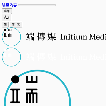
跳至內容
選單
简
简
|
繁