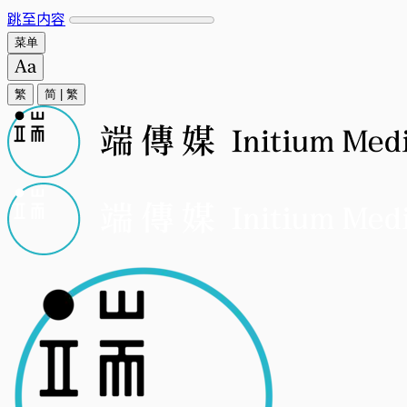
跳至内容
菜单
繁
简
|
繁