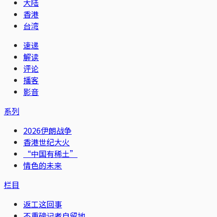
大陆
香港
台湾
速递
解读
评论
播客
影音
系列
2026伊朗战争
香港世纪大火
“中国有稀土”
情色的未来
栏目
返工这回事
不重磅记者自留地