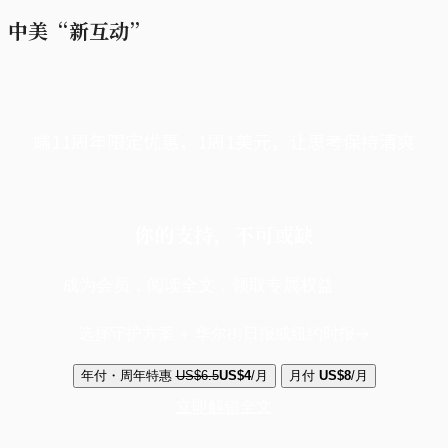
中美“新互动”
端11周年限定优惠，1周1美元，让思考保持清爽
你的支持，不可或缺
成为会员，阅读全文，领取专属权益
选择守护方案 + 华尔街日报或纽约时报
年付・周年特惠
US$6.5
US$4
/月
月付
US$8
/月
立即解锁全文