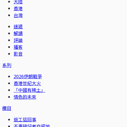
大陸
香港
台灣
速遞
解讀
評論
播客
影音
系列
2026伊朗戰爭
香港世紀大火
「中國有稀土」
情色的未來
欄目
返工這回事
不重磅記者自留地