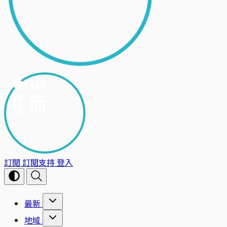
訂閱
訂閱支持
登入
最新
地域