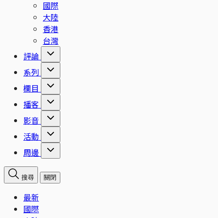
國際
大陸
香港
台灣
評論
系列
欄目
播客
影音
活動
周邊
搜尋
關閉
最新
國際