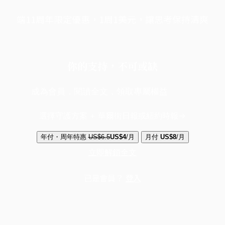
端11周年限定優惠，1周1美元，讓思考保持清爽
你的支持，不可或缺
成為會員，閱讀全文，領取專屬權益
選擇守護方案 + 華爾街日報或紐約時報
年付・周年特惠
US$6.5
US$4
/月
月付
US$8
/月
立即解鎖全文
已是會員？
登入