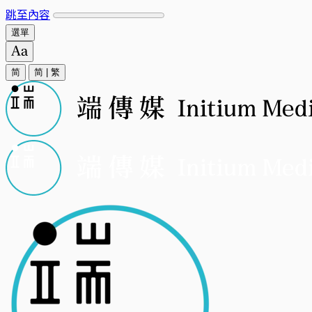
跳至內容
選單
简
简
|
繁