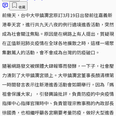
收藏
前幾天，台中大甲鎮瀾宮原訂3月19日出發前往嘉義新
港奉天宮，進行共九天八夜的例行遶境進香活動，突然
成為社會關注焦點。原因是在網路上有人提出，質疑現
在正值新冠肺炎疫情在全球各地擴散之時，這樣一場聚
集數萬人的活動，會不會成為台灣的防疫破口。
隨著網路發文被媒體大肆報導而發酵，一下子，社會壓
力湧到了大甲鎮瀾宮頭上。大甲鎮瀾宮董事長顏清標第
一時間發言表示往新港進香活動會如期舉行，因為「媽
祖會保護大家」，引發輿論批評，負責防疫的中央疫情
指揮中心指揮官陳時中、負責管理宗教事務的內政部長
徐國勇，也相繼呼籲各宮廟要考量防疫，做好大型進香