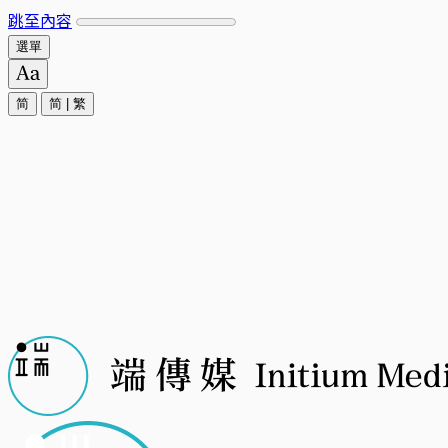
跳至內容
選單
简
简
|
繁