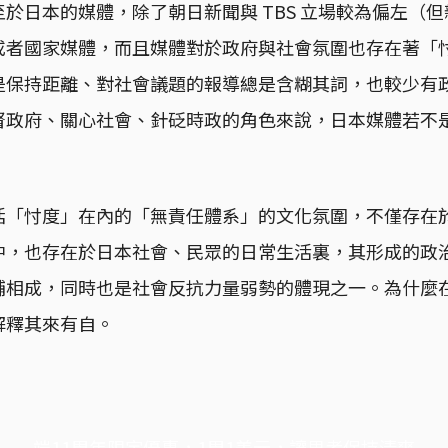
於日本的媒體，除了朝日新聞與 TBS 立場較為偏左（
或者國家媒體，而且媒體對於政府與社會氛圍也存在著「
是保持距離、對社會議題的報導總是含糊其詞，也較少有
督政府、關心社會、針砭時政的角色來說，日本媒體若不
括「忖度」在內的「無責任體系」的文化氛圍，不僅存在
中，也存在於日本社會、民眾的日常生活裏，其形成的政
輔相成，同時也是社會反抗力量弱勢的體現之一。為什麼
解釋其來有自。
端11周年限定優惠，1周1美元，讓思考保持清爽