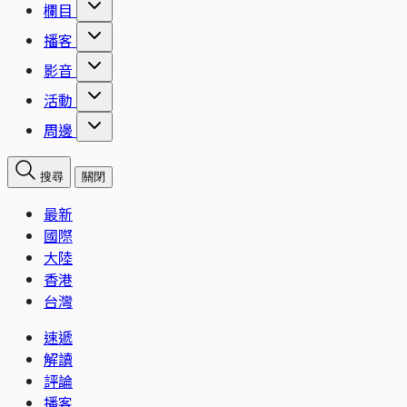
欄目
播客
影音
活動
周邊
搜尋
關閉
最新
國際
大陸
香港
台灣
速遞
解讀
評論
播客