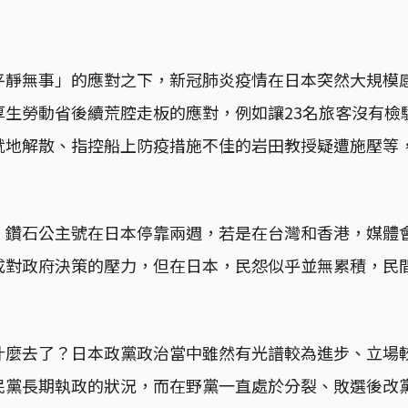
平靜無事」的應對之下，新冠肺炎疫情在日本突然大規模
厚生勞動省後續荒腔走板的應對，例如讓23名旅客沒有檢
就地解散、指控船上防疫措施不佳的岩田教授疑遭施壓等
，鑽石公主號在日本停靠兩週，若是在台灣和香港，媒體
成對政府決策的壓力，但在日本，民怨似乎並無累積，民
什麼去了？日本政黨政治當中雖然有光譜較為進步、立場
民黨長期執政的狀況，而在野黨一直處於分裂、敗選後改