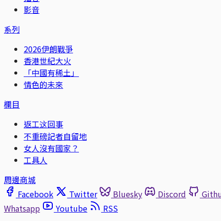
影音
系列
2026伊朗戰爭
香港世紀大火
「中國有稀土」
情色的未來
欄目
返工这回事
不重磅記者自留地
女人沒有國家？
工具人
周邊商城
Facebook
Twitter
Bluesky
Discord
Gith
Whatsapp
Youtube
RSS