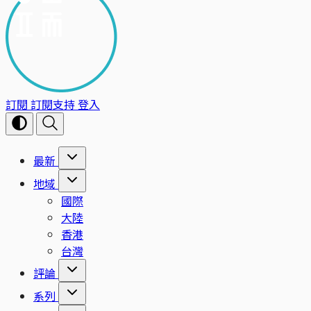
訂閱
訂閱支持
登入
最新
地域
國際
大陸
香港
台灣
評論
系列