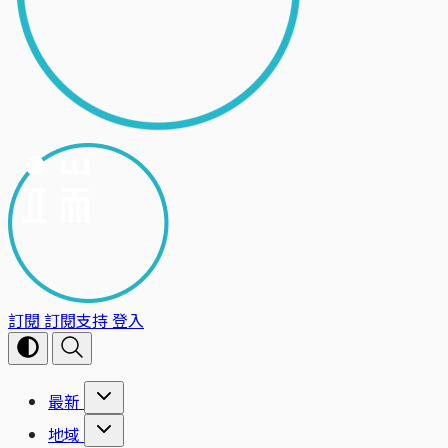
訂閱
訂閱支持
登入
最新
地域