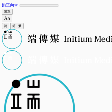
跳至內容
選單
简
简
|
繁