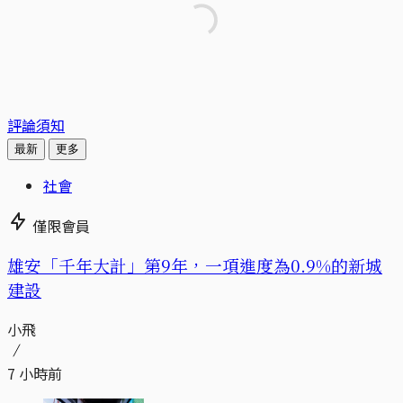
評論須知
最新
更多
社會
僅限會員
​​雄安「千年大計」第9年，一項進度為0.9%的新城
建設
小飛
7 小時前