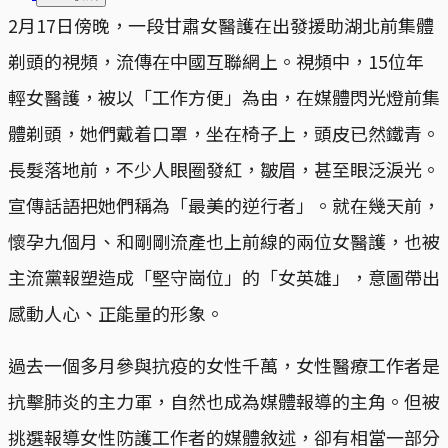
2月17日傍晚，一段甘肅女醫護在出發援助湖北前集體
剃頭的視頻，流傳在中國互聯網上。視頻中，15位年
輕女醫護，被以「工作方便」為由，在媒體閃光燈前集
體剃頭，她們戴着口罩，坐在椅子上，頭皮已然鐵青。
長髮落地前，不少人眼圈發紅，皺眉，甚至眼泛淚光。
宣傳話語把她們稱為「最美的逆行者」。就在幾天前，
懷孕九個月、和剛剛流產也上前線的兩位女醫護，也被
主流黨報塑造成「堅守崗位」的「女英雄」，意圖帶出
感動人心、正能量的形象。
過去一個多月參與抗疫的女性千萬，女性醫療工作者是
抗擊肺炎的主力軍，自然也成為媒體報導的主角。但被
挑選報導女性防護工作者的媒體敘述，卻有相當一部分