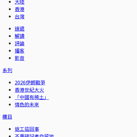
大陸
香港
台灣
速遞
解讀
評論
播客
影音
系列
2026伊朗戰爭
香港世紀大火
「中國有稀土」
情色的未來
欄目
返工這回事
不重磅記者自留地