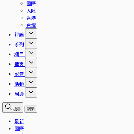
國際
大陸
香港
台灣
評論
系列
欄目
播客
影音
活動
周邊
搜尋
關閉
最新
國際