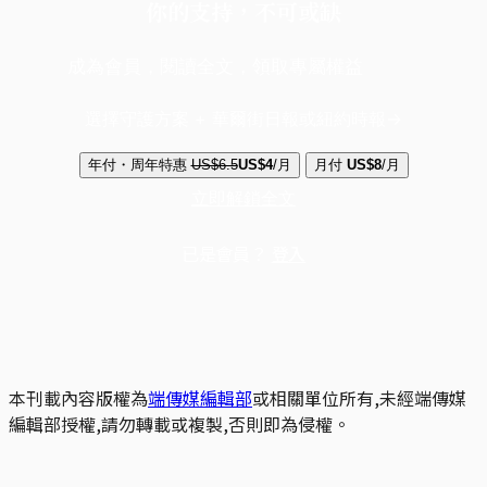
你的支持，不可或缺
成為會員，閱讀全文，領取專屬權益
選擇守護方案 + 華爾街日報或紐約時報
年付・周年特惠
US$6.5
US$4
/月
月付
US$8
/月
立即解鎖全文
已是會員？
登入
本刊載內容版權為
端傳媒編輯部
或相關單位所有,未經端傳媒
編輯部授權,請勿轉載或複製,否則即為侵權。