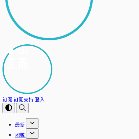
訂閱
訂閱支持
登入
最新
地域