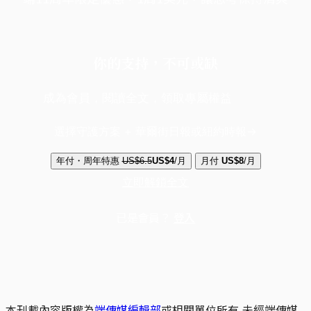
你的支持，不可或缺
成為會員，閱讀全文，領取專屬權益
選擇守護方案 + 華爾街日報或紐約時報
年付・周年特惠
US$6.5
US$4
/月
月付
US$8
/月
立即解鎖全文
已是會員？
登入
本刊載內容版權為
端傳媒編輯部
或相關單位所有,未經端傳媒