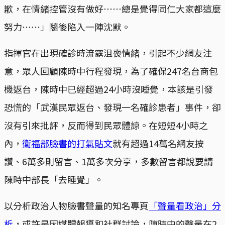
歉，在情緒控管沒有做好⋯⋯總是覺得同仁大家都這麼
努力⋯⋯」隨後陷入一陣沈默。
指揮官在出現確診時流露沮喪情緒，引起不少網友注
意，眾人回顧陳時中行程發現，為了確保247名台商包
機返台，陳時中已經超過24小時沒睡覺，本該是引發
恐慌的「武漢民眾返台、發現一名確診患者」事件，卻
沒有引來批評，反而得到民眾體諒。在短短4小時之
內，
衛福部臉書的打氣貼文
就有超過14萬名網友按
讚、6萬多則留言、1萬多次分享，多數留言都說要請
陳時中部長「去睡覺」。
以分析政治人物臉書聲量的知名專頁
「聲量看政治」分
析
，或許是因媒體報導和社群討論，陳時中的聲量在2