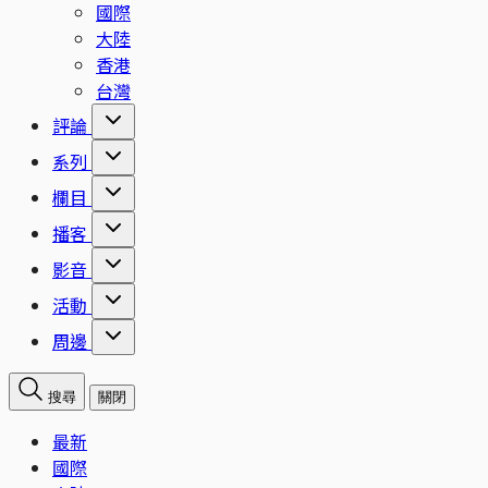
國際
大陸
香港
台灣
評論
系列
欄目
播客
影音
活動
周邊
搜尋
關閉
最新
國際