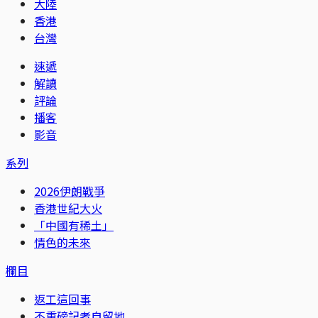
大陸
香港
台灣
速遞
解讀
評論
播客
影音
系列
2026伊朗戰爭
香港世紀大火
「中國有稀土」
情色的未來
欄目
返工這回事
不重磅記者自留地