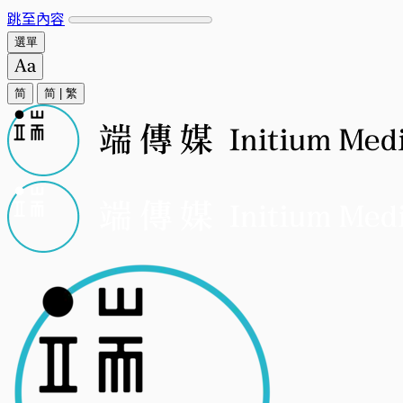
跳至內容
選單
简
简
|
繁