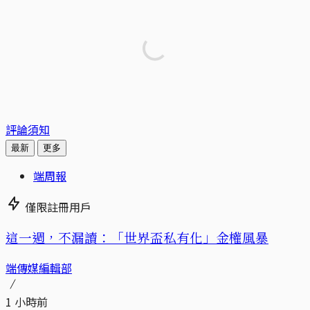
評論須知
最新
更多
端周報
僅限註冊用戶
這一週，不漏讀：「世界盃私有化」金權風暴
端傳媒編輯部
1 小時前