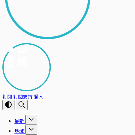
訂閱
訂閱支持
登入
最新
地域