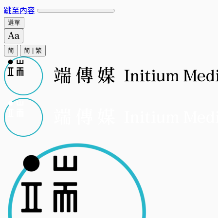
跳至內容
選單
简
简
|
繁