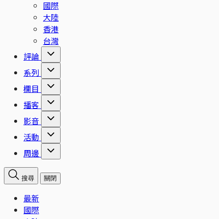
國際
大陸
香港
台灣
評論
系列
欄目
播客
影音
活動
周邊
搜尋
關閉
最新
國際