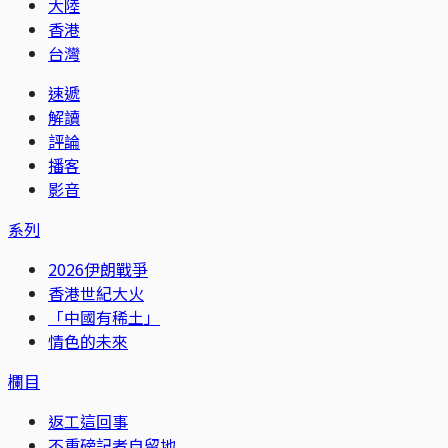
大陸
香港
台灣
速遞
解讀
評論
播客
影音
系列
2026伊朗戰爭
香港世紀大火
「中國有稀土」
情色的未來
欄目
返工這回事
不重磅記者自留地