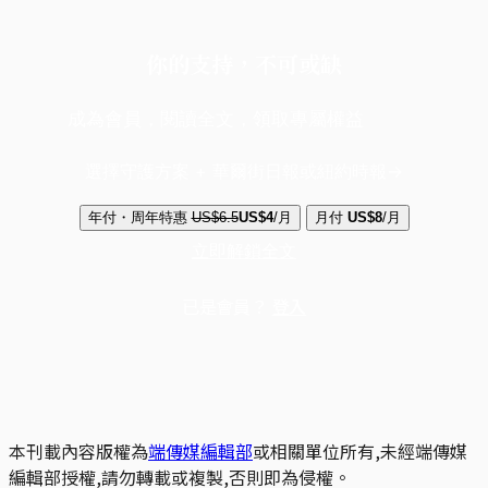
你的支持，不可或缺
成為會員，閱讀全文，領取專屬權益
選擇守護方案 + 華爾街日報或紐約時報
年付・周年特惠
US$6.5
US$4
/月
月付
US$8
/月
立即解鎖全文
已是會員？
登入
本刊載內容版權為
端傳媒編輯部
或相關單位所有,未經端傳媒
編輯部授權,請勿轉載或複製,否則即為侵權。