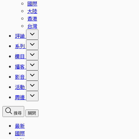
國際
大陸
香港
台灣
評論
系列
欄目
播客
影音
活動
周邊
搜尋
關閉
最新
國際