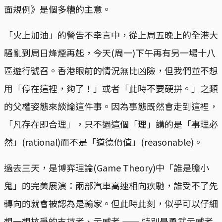
面規例》是個多糟的主意。
「火上加油」的警告不幸言中，從上周五晚上的全港大
騷亂到周日烽煙再起，今天(周一)下午再有另一場十八
區遊行號召。香港眼前的情況無比凶險，但我們並不想
用「停在這裡，夠了！」或者「此時不要硬拼。」之類
的父權姿態來談論這件事。因為事態既然會走到這裡，
「凡存在即合理」，只不過這個「理」講的是「事理必
然」(rational)而不是「道德價值」(reasonable)。
過去三天，是博弈理論(Game Theory)中「誰是膽小
鬼」的完美展演：兩部汽車高速相向疾馳，誰受不了先
轉向的就會被認為是輸家。但此時此刻，似乎可以仔細
想一想抗爭的支持者、示威者 —— 特別是勇武示威者