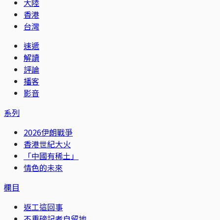
大陸
香港
台灣
速遞
解讀
評論
播客
影音
系列
2026伊朗戰爭
香港世紀大火
「中國有稀土」
情色的未來
欄目
返工這回事
不重磅記者自留地