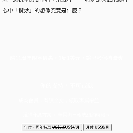
心中「攬炒」的想像究竟是什麼？
端11周年限定優惠，1周1美元，讓思考保持清爽
你的支持，不可或缺
成為會員，閱讀全文，領取專屬權益
選擇守護方案 + 華爾街日報或紐約時報
年付・周年特惠
US$6.5
US$4
/月
月付
US$8
/月