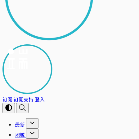
訂閱
訂閱支持
登入
最新
地域