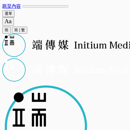
跳至內容
選單
简
简
|
繁