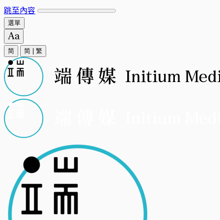
跳至內容
選單
简
简
|
繁