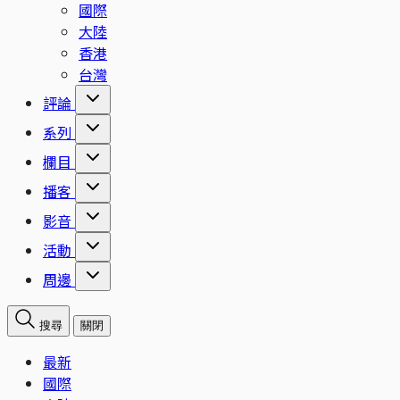
國際
大陸
香港
台灣
評論
系列
欄目
播客
影音
活動
周邊
搜尋
關閉
最新
國際