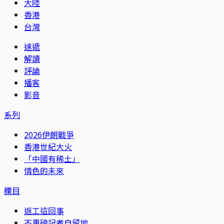
大陸
香港
台灣
速遞
解讀
評論
播客
影音
系列
2026伊朗戰爭
香港世紀大火
「中國有稀土」
情色的未來
欄目
返工這回事
不重磅記者自留地