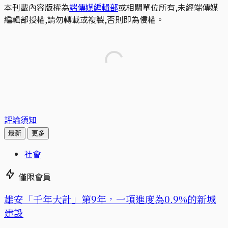
本刊載內容版權為
端傳媒編輯部
或相關單位所有,未經端傳媒
編輯部授權,請勿轉載或複製,否則即為侵權。
評論須知
最新
更多
社會
僅限會員
​​雄安「千年大計」第9年，一項進度為0.9%的新城
建設