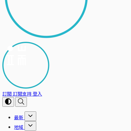
訂閱
訂閱支持
登入
最新
地域