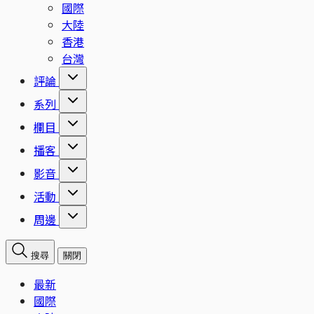
國際
大陸
香港
台灣
評論
系列
欄目
播客
影音
活動
周邊
搜尋
關閉
最新
國際