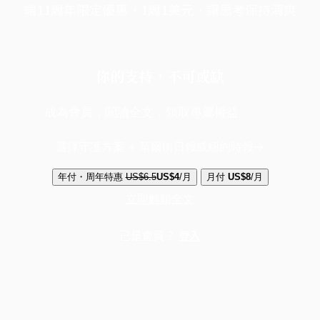
端11周年限定優惠，1周1美元，讓思考保持清爽
你的支持，不可或缺
成為會員，閱讀全文，領取專屬權益
選擇守護方案 + 華爾街日報或紐約時報
年付・周年特惠
US$6.5
US$4
/月
月付
US$8
/月
立即解鎖全文
已是會員？
登入