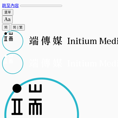
跳至內容
選單
简
简
|
繁