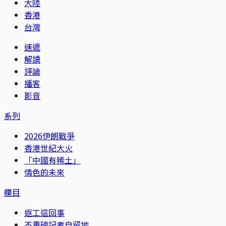
大陸
香港
台灣
速遞
解讀
評論
播客
影音
系列
2026伊朗戰爭
香港世紀大火
「中國有稀土」
情色的未來
欄目
返工這回事
不重磅記者自留地