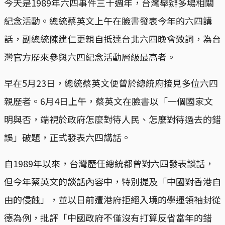
今天是1989年六四事件三十週年，台灣舉辦多場相關
紀念活動。總統蔡英文上午在臉書發表今年的六四講
話，副總統陳建仁更親自抵達台北六四晚會致詞，為台
灣官方歷來參與六四紀念活動層級最高者。
早在5月23日，總統蔡英文便曾於總統府接見多位六四
親歷者。6月4日上午，蔡英文在臉書以「一個國家文
明與否，端視於政府怎麼對待人民、怎麼對待過去的錯
誤」破題，正式發表六四講話。
自1989年以來，台灣歷任總統都曾對六四發表談話，
但今年蔡英文的談話內容中，特別提及「中國對香港自
由的侵蝕」，並以日前遭港府拒絕入境的學運領袖封從
德為例，批評「中國政府不僅沒有打算反省當年的錯