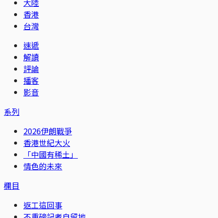
大陸
香港
台灣
速遞
解讀
評論
播客
影音
系列
2026伊朗戰爭
香港世紀大火
「中國有稀土」
情色的未來
欄目
返工這回事
不重磅記者自留地