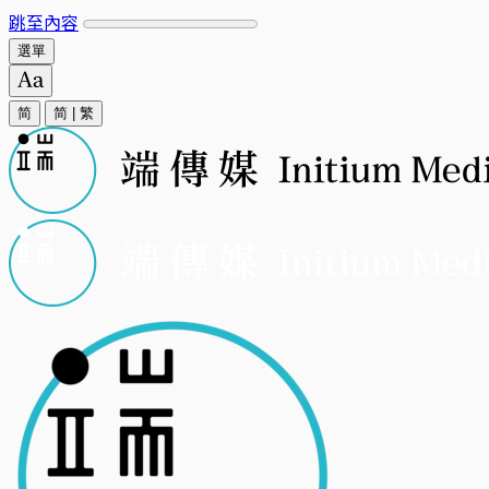
跳至內容
選單
简
简
|
繁