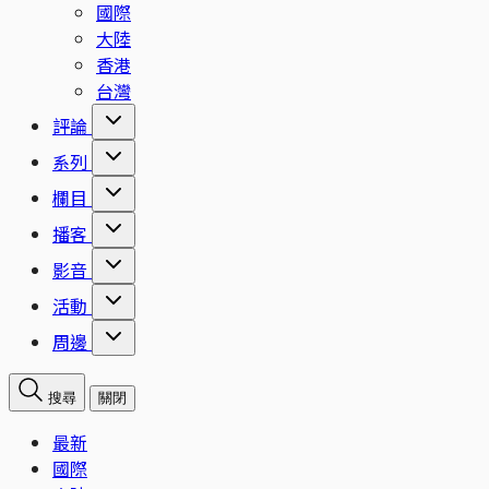
國際
大陸
香港
台灣
評論
系列
欄目
播客
影音
活動
周邊
搜尋
關閉
最新
國際