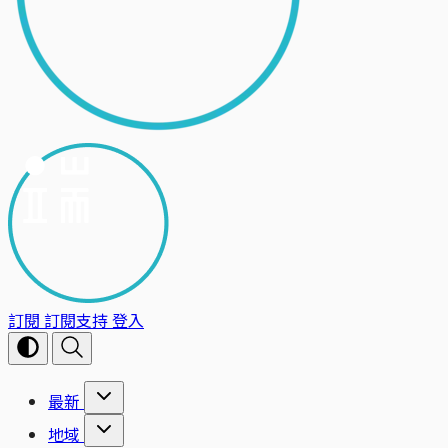
訂閱
訂閱支持
登入
最新
地域