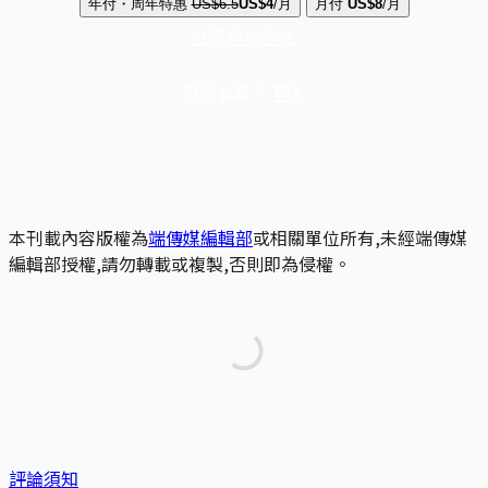
年付・周年特惠
US$6.5
US$4
/月
月付
US$8
/月
立即解鎖全文
已是會員？
登入
本刊載內容版權為
端傳媒編輯部
或相關單位所有,未經端傳媒
編輯部授權,請勿轉載或複製,否則即為侵權。
評論須知