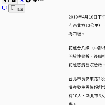
收藏
2019年4月18
府西北方10公里）
為四級。
花蓮台八線（中部
開放性骨折、後腦
花蓮慈濟醫院急救
台北市長安東路2
樓亦發生震後傾斜
有10人、新北市
害。