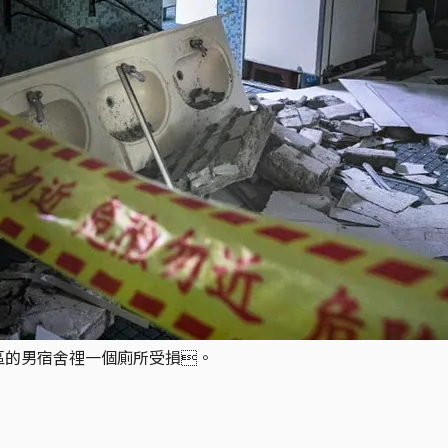
校區的男宿舍𥚃一個廁所受損。