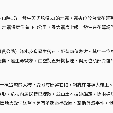
日下午13時1分，發生芮氏規模6.1的地震，震央位於台灣花
，地震深度僅有18.8公里，最大震度七級，發生在花蓮
橫貫公路）綠水步道發生落石，砸傷兩位遊客。其中一位
挫傷，無生命徵象，由空勤直升機載運，與另位頭部受傷
。
段一棟12層的大樓，受地震影響右傾，斜靠在鄰棟大樓上
情形。危樓內居民皆已疏散，並由土木技師鑑定。除兩棟
5人因地震受傷送醫。另有多起電梯受困、瓦斯外洩事件，