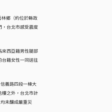
蓮秀林鄉（約位於縣政
銅門，台北市感受震度
馬來西亞籍男性腿部
的台籍女性一同送往
。信義路四段一棟大
危樓之外，台北市計
但均未釀成嚴重災