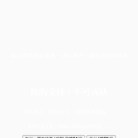
端11周年限定優惠，1周1美元，讓思考保持清爽
你的支持，不可或缺
成為會員，閱讀全文，領取專屬權益
選擇守護方案 + 華爾街日報或紐約時報