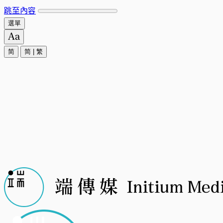
跳至內容
選單
简
简
|
繁