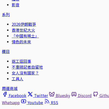
影音
系列
2026伊朗戰爭
香港世紀大火
「中國有稀土」
情色的未來
欄目
返工這回事
不重磅記者自留地
女人沒有國家？
工具人
周邊商城
Facebook
Twitter
Bluesky
Discord
Gith
Whatsapp
Youtube
RSS