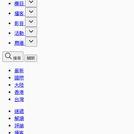
欄目
播客
影音
活動
周邊
搜尋
關閉
最新
國際
大陸
香港
台灣
速遞
解讀
評論
播客