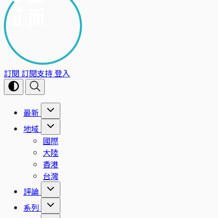
訂閱
訂閱支持
登入
最新
地域
國際
大陸
香港
台灣
評論
系列