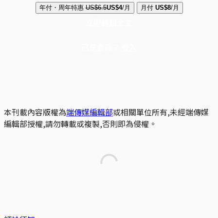
年付・周年特惠
US$6.5
US$4
/月
月付
US$8
/月
立即解鎖全文
已是會員？
登入
本刊載內容版權為
端傳媒編輯部
或相關單位所有,未經端傳媒
編輯部授權,請勿轉載或複製,否則即為侵權。