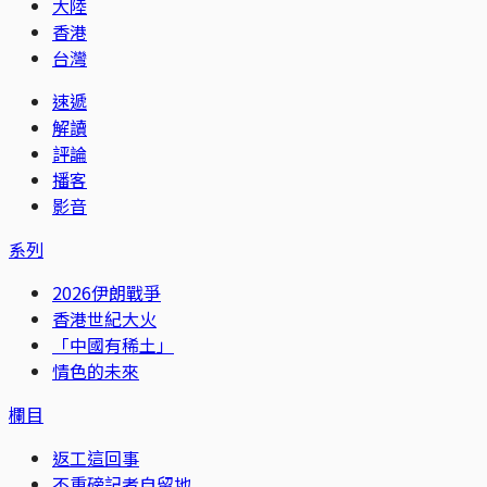
大陸
香港
台灣
速遞
解讀
評論
播客
影音
系列
2026伊朗戰爭
香港世紀大火
「中國有稀土」
情色的未來
欄目
返工這回事
不重磅記者自留地