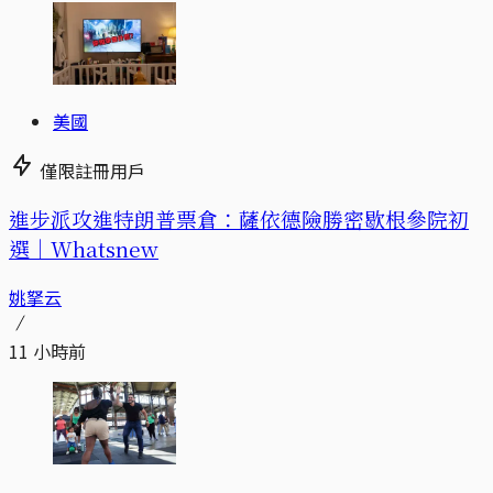
美國
僅限註冊用戶
進步派攻進特朗普票倉：薩依德險勝密歇根參院初
選｜Whatsnew
姚拏云
11 小時前