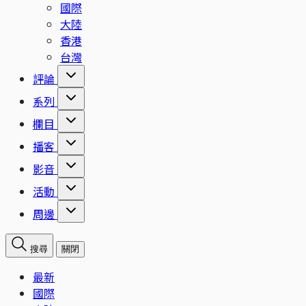
國際
大陸
香港
台灣
評論
系列
欄目
播客
影音
活動
周邊
搜尋
關閉
最新
國際