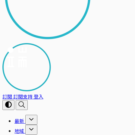
訂閱
訂閱支持
登入
最新
地域