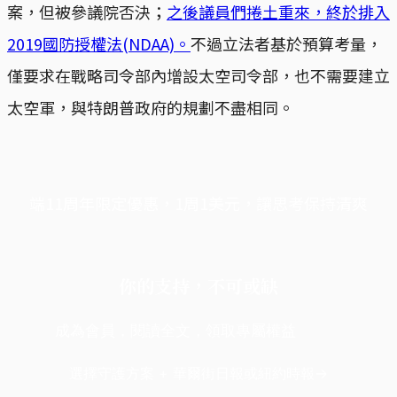
案，但被參議院否決；
之後議員們捲土重來，終於排入
2019國防授權法(NDAA)。
不過立法者基於預算考量，
僅要求在戰略司令部內增設太空司令部，也不需要建立
太空軍，與特朗普政府的規劃不盡相同。
端11周年限定優惠，1周1美元，讓思考保持清爽
你的支持，不可或缺
成為會員，閱讀全文，領取專屬權益
選擇守護方案 + 華爾街日報或紐約時報