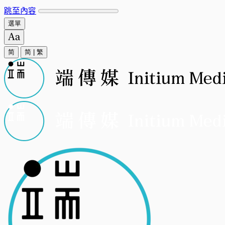
跳至內容
選單
简
简
|
繁