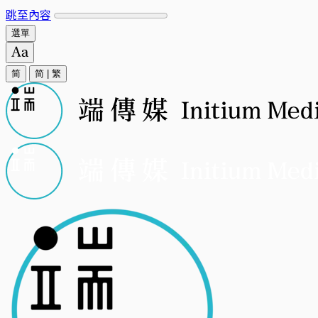
跳至內容
選單
简
简
|
繁