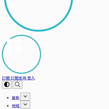
訂閱
訂閱支持
登入
最新
地域