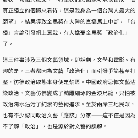
真正獨立的個體來看待，這是我身為一個台灣人最大的
願望」，結果導致金馬獎在大陸的直播馬上中斷，「台
獨」言論引發網上罵戰，有人擔憂金馬獎「政治化」
了。
這三件事涉及三個文藝領域，即話劇，文學和電影。有
趣的是，三者都因為文藝「政治化」而引發爭論甚至打
壓，彷彿政治取態本身便是禁區。中國政府忌憚文藝沾
染政治，文藝仿佛變成了精雕細琢的金漆鳥籠，只怕被
政治濁水沾污了純潔的藝術追求。至於兩岸三地民眾，
也有不少認同政治文藝「應該」分家——這不僅是因為
不了解「政治」，也是源於對文藝的誤解。