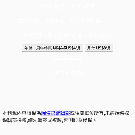
你的支持，不可或缺
成為會員，閱讀全文，領取專屬權益
選擇守護方案 + 華爾街日報或紐約時報
年付・周年特惠
US$6.5
US$4
/月
月付
US$8
/月
立即解鎖全文
已是會員？
登入
本刊載內容版權為
端傳媒編輯部
或相關單位所有,未經端傳媒
編輯部授權,請勿轉載或複製,否則即為侵權。