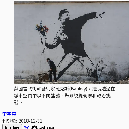
英國當代街頭藝術家班克斯(Banksy)，擅長透過在
城市空間中以不同塗鴉，帶來視覺衝擊和政治挑
戰。
李宇森
刊登於:
2018-12-31