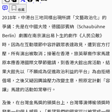
收藏
2018年，中港台三地同樣出現所謂「文藝政治化」的
爭議：先是在中國大陸，德國邵賓納（Schaubühne
Berlin）劇團在南京演出易卜生的劇作《人民公敵》
時，因為在互動環節中容許觀眾表達政見，遭到官方打
壓，所有演出被取消；接著在香港，旅英華裔作家馬建
原本應香港國際文學節邀請，到香港大館出席活動，結
果大館先以「不願成為促進政治利益的平台」為由拒絕
借場，之後又疑因輿論壓力改變主意，照原定計劃「容
讓」馬建的活動如常舉行。
及後，在台灣金馬獎的頒獎台上，台灣導演傅榆領獎時
發表一句個人感受，「希望我們的國家可以被當成一個