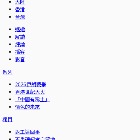
大陸
香港
台灣
速遞
解讀
評論
播客
影音
系列
2026伊朗戰爭
香港世紀大火
「中國有稀土」
情色的未來
欄目
返工這回事
不重磅記者自留地