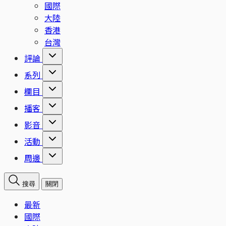
國際
大陸
香港
台灣
評論
系列
欄目
播客
影音
活動
周邊
搜尋
關閉
最新
國際