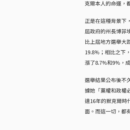
克爾本人的命運，
正是在這種背景下
屆政府的州長博菲埃（
比上屆地方選舉大跌
19.8%；相比之下，
漲了8.7%和9%
選舉結果公布後不
據她「黨權和政權必
達16年的默克爾
面。而這一切，都