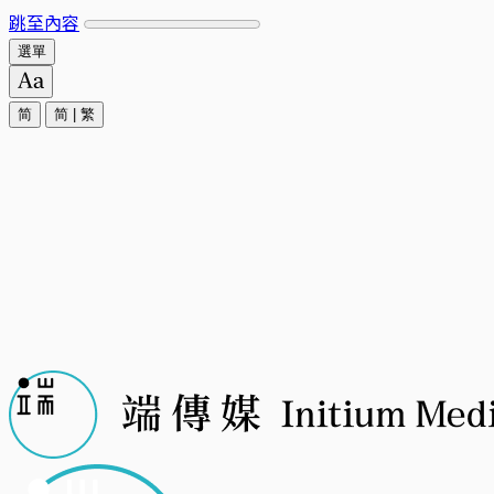
跳至內容
選單
简
简
|
繁