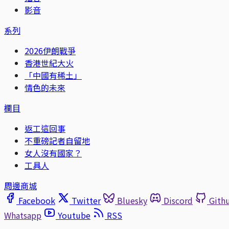
影音
系列
2026伊朗戰爭
香港世紀大火
「中國有稀土」
情色的未來
欄目
返工這回事
不重磅記者自留地
女人沒有國家？
工具人
周邊商城
Facebook
Twitter
Bluesky
Discord
Gith
Whatsapp
Youtube
RSS