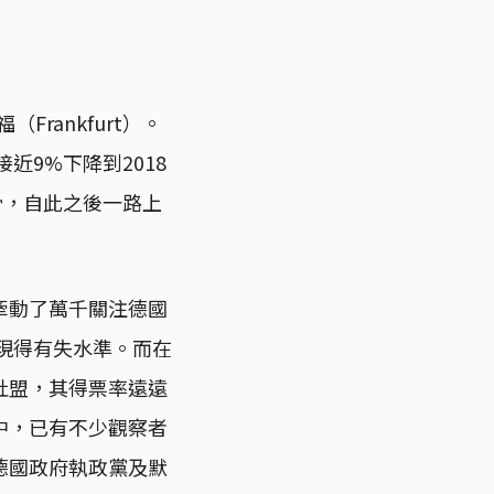
rankfurt）。
近9%下降到2018
下滑，自此之後一路上
牽動了萬千關注德國
表現得有失水準。而在
社盟，其得票率遠遠
中，已有不少觀察者
德國政府執政黨及默