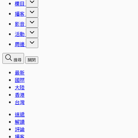
欄目
播客
影音
活動
周邊
搜尋
關閉
最新
國際
大陸
香港
台灣
速遞
解讀
評論
播客