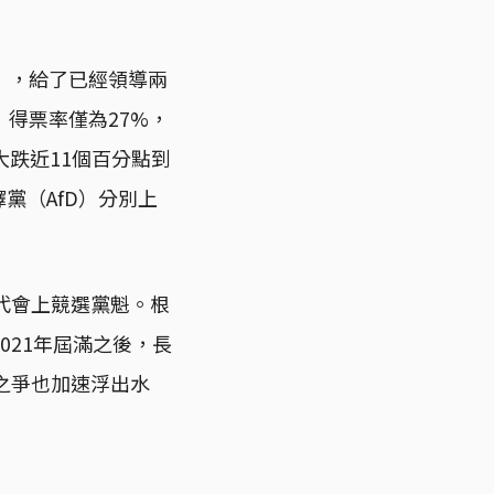
」，給了已經領導兩
U）得票率僅為27%，
大跌近11個百分點到
選擇黨（AfD）分別上
代會上競選黨魁。根
021年屆滿之後，長
之爭也加速浮出水