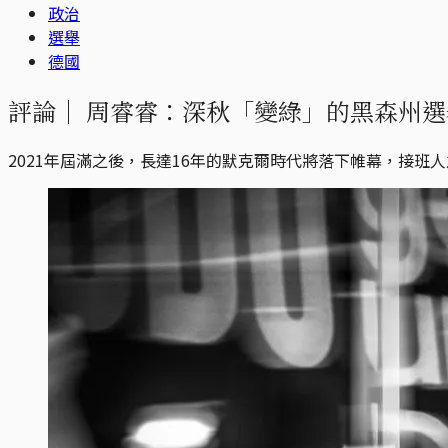
政治
選舉
德國
評論｜
周睿睿：深秋「變綠」的黑森州選
2021年屆滿之後，長達16年的默克爾時代將落下帷幕，接