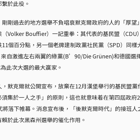
都繫於此役。
，剛剛過去的地方選舉不負唱衰默克爾政府的人的「厚望
Volker Bouffier）一記重拳：其代表的基民盟（CD
11個百分點，另一個老牌建制政黨社民黨（SPD）同樣
來自激進左右兩翼的綠黨(B’90/Die Grünen)和德國
，成為此次大選的最大贏家。
久，默克爾就公開宣布，放棄在12月漢堡舉行的基民盟黨
須集於一人之手」的原則，這也就意味着在第四屆政府2
時代將落下帷幕。消息宣布後，「後默克爾時代」的接班人
有賴於此次黑森州選舉的催化作用。