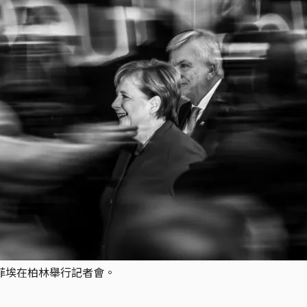
博菲埃在柏林舉行記者會。