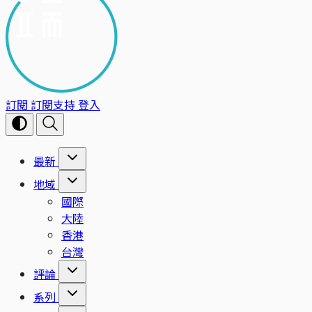
訂閱
訂閱支持
登入
最新
地域
國際
大陸
香港
台灣
評論
系列