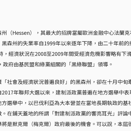
（Hessen），其最大的招牌當屬歐洲金融中心法蘭克福（F
黑森州的失業率自1999年以來逐年下降，由二十年前的接
同時，經濟狀況在2008至2009年間受經濟危機影響略有
來，政府由基民盟和綠黨組閣的「黑綠聯盟」領導。
樣「社會及經濟狀況普遍良好」的黑森州，卻在十月中旬
2017年聯邦大選以來，建制派政黨普遍在地方選舉中
地方選舉中，以巴伐利亞為大本營並在當地長期執政的基
數。在鋪天蓋地的所謂「對建制派政黨的響亮耳光」評論
舉將是默克爾（梅克爾）政府最後的機會。可以說，本屆