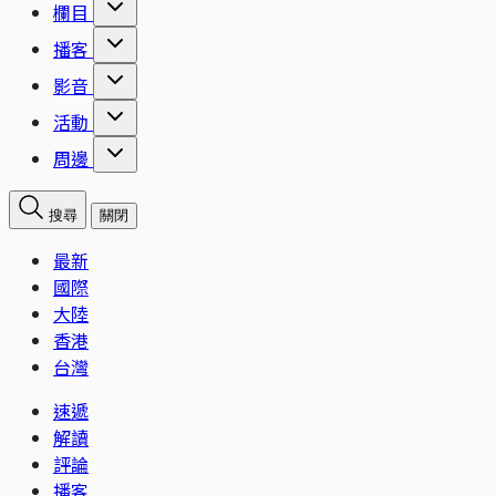
欄目
播客
影音
活動
周邊
搜尋
關閉
最新
國際
大陸
香港
台灣
速遞
解讀
評論
播客