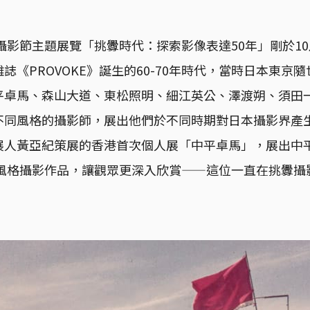
際攝影節主題展覽「挑釁時代：探索影像表達50年」剛於10
誌《PROVOKE》誕生的60-70年時代，當時日本東京
平卓馬、森山大道、東松照明、細江英公、澤渡朔、須田
不同風格的攝影師，展出他們於不同時期對日本攝影界產
展人黃亞紀策展的香港首次個人展「中平卓馬」，展出中平
作風格攝影作品，讓觀眾更深入欣賞——這位一直在挑釁