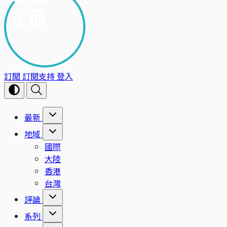
訂閱
訂閱支持
登入
最新
地域
國際
大陸
香港
台灣
評論
系列