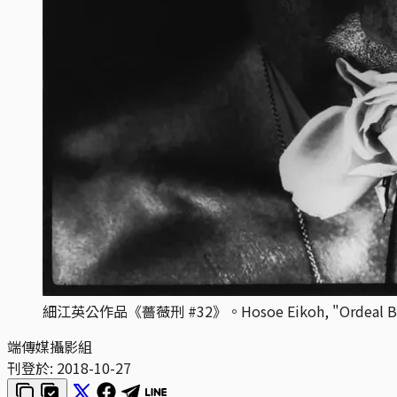
細江英公作品《薔薇刑 #32》。Hosoe Eikoh, "Ordeal By R
端傳媒攝影組
刊登於:
2018-10-27