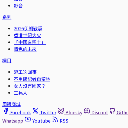
影音
系列
2026伊朗戰爭
香港世紀大火
「中國有稀土」
情色的未來
欄目
返工这回事
不重磅記者自留地
女人沒有國家？
工具人
周邊商城
Facebook
Twitter
Bluesky
Discord
Gith
Whatsapp
Youtube
RSS