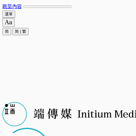
跳至內容
選單
简
简
|
繁