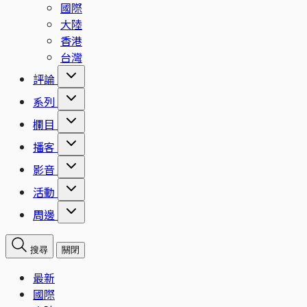
國際
大陸
香港
台灣
評論
系列
欄目
播客
影音
活動
周邊
搜尋
關閉
最新
國際