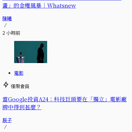
畫」的金權風暴｜Whatsnew
陳曦
2 小時前
電影
僅限會員
當Google投資A24：科技巨頭要在「獨立」電影廠
牌中得到甚麼？
辰子