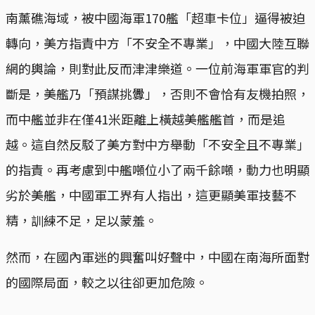
南薰礁海域，被中國海軍170艦「超車卡位」逼得被迫
轉向，美方指責中方「不安全不專業」，中國大陸互聯
網的輿論，則對此反而津津樂道。一位前海軍軍官的判
斷是，美艦乃「預謀挑釁」，否則不會恰有友機拍照，
而中艦並非在僅41米距離上橫越美艦艦首，而是追
越。這自然反駁了美方對中方舉動「不安全且不專業」
的指責。再考慮到中艦噸位小了兩千餘噸，動力也明顯
劣於美艦，中國軍工界有人指出，這更顯美軍技藝不
精，訓練不足，足以蒙羞。
然而，在國內軍迷的興奮叫好聲中，中國在南海所面對
的國際局面，較之以往卻更加危險。