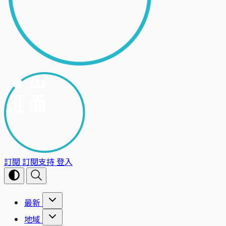
訂閱
訂閱支持
登入
最新
地域