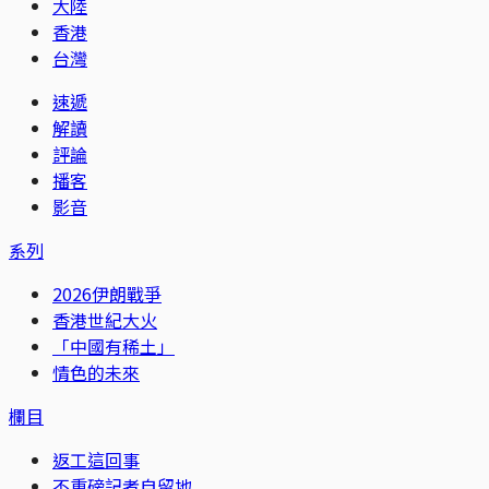
大陸
香港
台灣
速遞
解讀
評論
播客
影音
系列
2026伊朗戰爭
香港世紀大火
「中國有稀土」
情色的未來
欄目
返工這回事
不重磅記者自留地