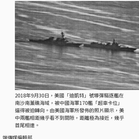
2018年9月30日，美國「迪凱特」號導彈驅逐艦在
南沙南薰礁海域，被中國海軍170艦「超車卡位」
逼得被迫轉向。由美國海軍所發佈的照片顯示，美
中兩艦相距幾乎看不到間隙，距離極為接近，幾乎
首尾相連。
端傳媒編輯部