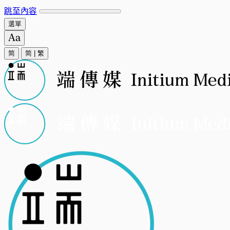
跳至內容
選單
简
简
|
繁