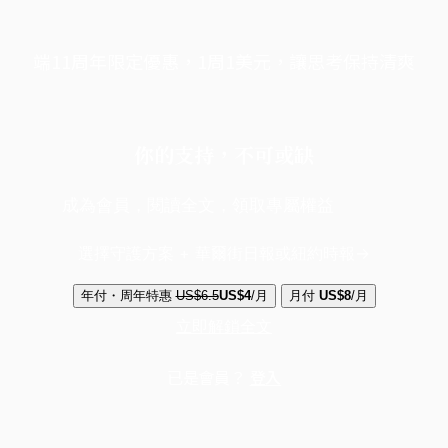
端11周年限定優惠，1周1美元，讓思考保持清爽
你的支持，不可或缺
成為會員，閱讀全文，領取專屬權益
選擇守護方案 + 華爾街日報或紐約時報
年付・周年特惠
US$6.5
US$4
/月
月付
US$8
/月
立即解鎖全文
已是會員？
登入