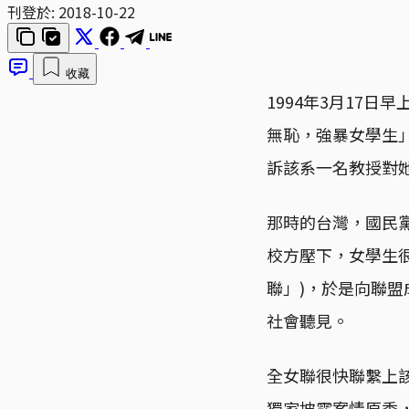
刊登於:
2018-10-22
收藏
1994年3月17
無恥，強暴女學生
訴該系一名教授對
那時的台灣，國民
校方壓下，女學生
聯」)，於是向聯
社會聽見。
全女聯很快聯繫上
獨家披露案情原委