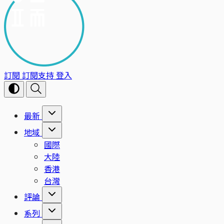
訂閱
訂閱支持
登入
最新
地域
國際
大陸
香港
台灣
評論
系列