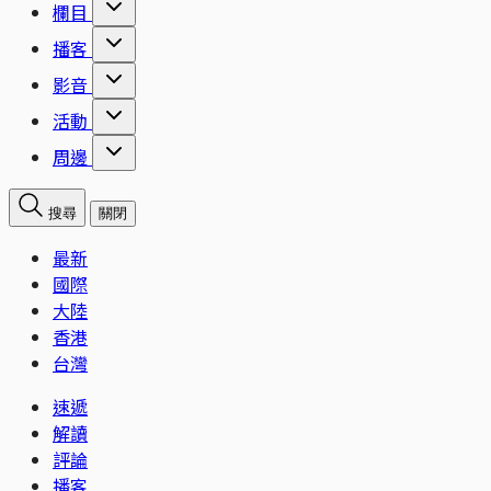
欄目
播客
影音
活動
周邊
搜尋
關閉
最新
國際
大陸
香港
台灣
速遞
解讀
評論
播客