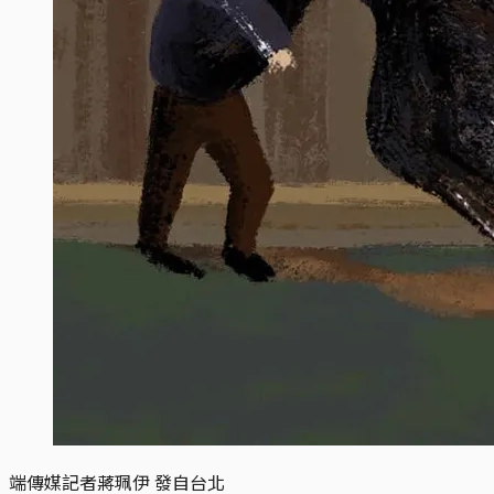
端傳媒記者蔣珮伊 發自台北