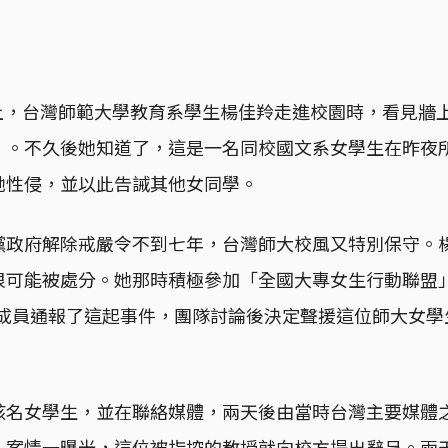
日早上，台灣師範大學教育系學生楊佳羚走進校園時，看見牆
」。不久後她知道了，這是一名同校國文系女學生在昨夜
她性侵，並以此告誡其他女同學。
黨政府解除戒嚴令不到七年，台灣師大校風又特別保守。
很可能被處分。她那時積極參加「全國大專女生行動聯盟
盟成員通報了這起事件，團隊討論後決定聲援這位師大女學
該名女學生，並在聯絡媒體，兩天後由當時台灣主要媒體
，案情一曝光，這位被指控的教授就向校方提出辭呈。兩