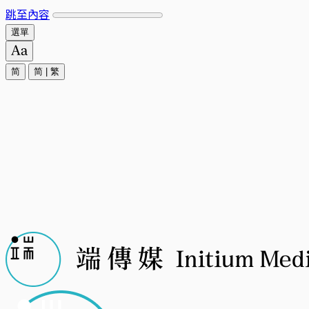
跳至內容
選單
简
简
|
繁