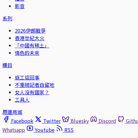
影音
系列
2026伊朗戰爭
香港世紀大火
「中國有稀土」
情色的未來
欄目
返工這回事
不重磅記者自留地
女人沒有國家？
工具人
周邊商城
Facebook
Twitter
Bluesky
Discord
Gith
Whatsapp
Youtube
RSS