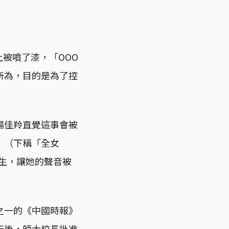
上被噴了漆，「OOO
所為，目的是為了控
楊佳羚直覺這事會被
」（下稱「全女
生，讓她的聲音被
之一的《中國時報》
天後，師大校長批准