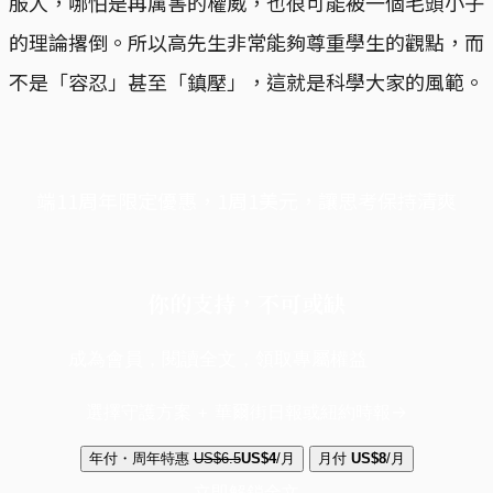
服人，哪怕是再厲害的權威，也很可能被一個毛頭小子
的理論撂倒。所以高先生非常能夠尊重學生的觀點，而
不是「容忍」甚至「鎮壓」，這就是科學大家的風範。
端11周年限定優惠，1周1美元，讓思考保持清爽
你的支持，不可或缺
成為會員，閱讀全文，領取專屬權益
選擇守護方案 + 華爾街日報或紐約時報
年付・周年特惠
US$6.5
US$4
/月
月付
US$8
/月
立即解鎖全文