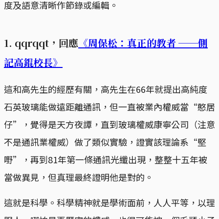
度及語意清晰作節錄或編輯。
1. qqrqqt，回應
《周保松：真正的教者 ──側
記高錕校長》
這和高先生的經歷有關，高先生在66年就提出高純度
石英玻璃能做遠距離通訊，但一直被業內權威當“憨居
仔”，覺得是天方夜譚，直到玻璃權威康寧公司（注意
不是通訊業權威）做了類似實驗，證實該理論系“堅
嘢”，再到81年第一條通訊光纖出現，整整十五年被
當做異見，但真理最終證明他是對的。
這就是科學。科學精神就是學術面前，人人平等，以理