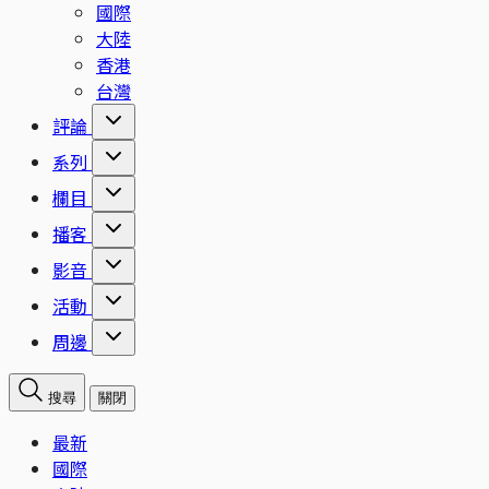
國際
大陸
香港
台灣
評論
系列
欄目
播客
影音
活動
周邊
搜尋
關閉
最新
國際