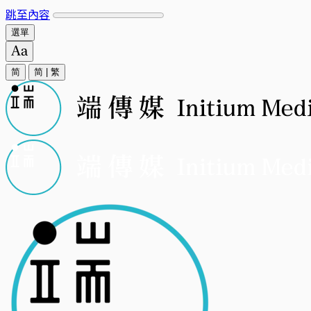
跳至內容
選單
简
简
|
繁