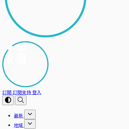
訂閱
訂閱支持
登入
最新
地域