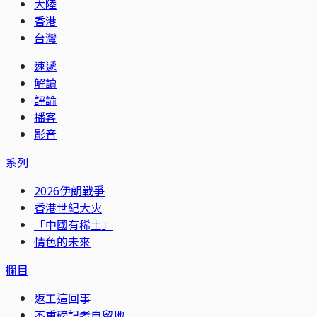
大陸
香港
台灣
速遞
解讀
評論
播客
影音
系列
2026伊朗戰爭
香港世紀大火
「中國有稀土」
情色的未來
欄目
返工這回事
不重磅記者自留地