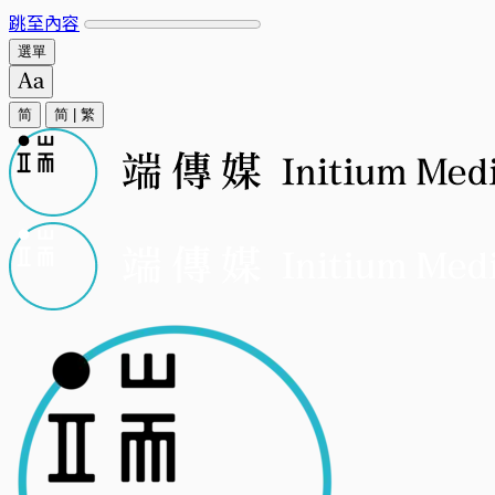
跳至內容
選單
简
简
|
繁