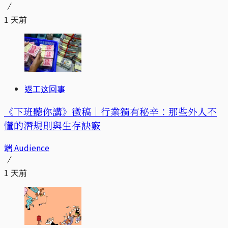
1 天前
返工这回事
《下班聽你講》徵稿｜行業獨有秘辛：那些外人不
懂的潛規則與生存訣竅
端 Audience
1 天前