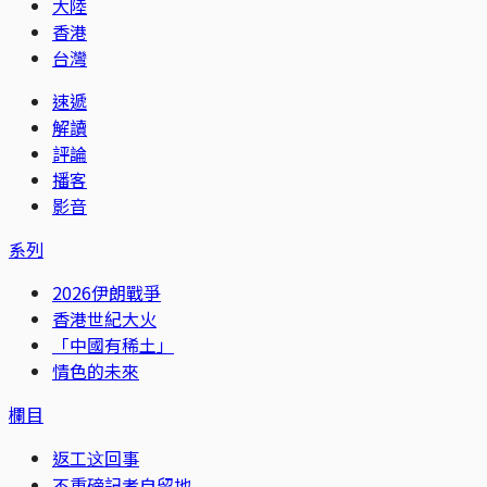
大陸
香港
台灣
速遞
解讀
評論
播客
影音
系列
2026伊朗戰爭
香港世紀大火
「中國有稀土」
情色的未來
欄目
返工这回事
不重磅記者自留地