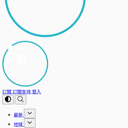
訂閱
訂閱支持
登入
最新
地域