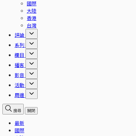
國際
大陸
香港
台灣
評論
系列
欄目
播客
影音
活動
周邊
搜尋
關閉
最新
國際