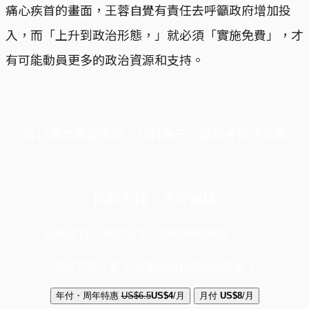
痛心疾首的畫面，王蓉自覺有責任去呼籲政府增加投
入，而「上升到政治形態，」就必須「實施免費」，才
有可能動員更多的政治資源和支持。
端11周年限定優惠，1周1美元，讓思考保持清爽
你的支持，不可或缺
成為會員，閱讀全文，領取專屬權益
選擇守護方案 + 華爾街日報或紐約時報
年付・周年特惠
US$6.5
US$4
/月
月付
US$8
/月