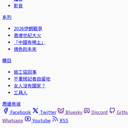
影音
系列
2026伊朗戰爭
香港世紀大火
「中國有稀土」
情色的未來
欄目
返工這回事
不重磅記者自留地
女人沒有國家？
工具人
周邊商城
Facebook
Twitter
Bluesky
Discord
Gith
Whatsapp
Youtube
RSS