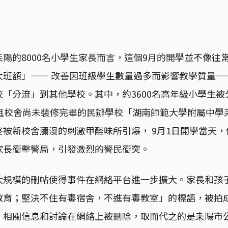
陽的8000名小學生家長而言，這個9月的開學並不像往
大班額」—— 改善因班級學生數量過多而影響教學質量—
「分流」到其他學校。其中，約3600名高年級小學生
、且校舍尚未裝修完畢的民辦學校「湖南師範大學附屬中學
被新校舍瀰漫的刺激甲醛味所引爆， 9月1日開學當天
家長衝擊警局，引發激烈的警民衝突。
大規模的刪帖使得事件在網絡平台進一步擴大。家長和孩
教育；堅決不住有毒宿舍，不進有毒教室」的標語，被拍
，相關信息和討論在網絡上被刪除，取而代之的是耒陽市公