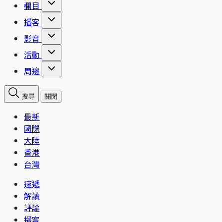
欄目
播客
影音
活動
周邊
搜尋
關閉
最新
國際
大陸
香港
台灣
速遞
解讀
評論
播客