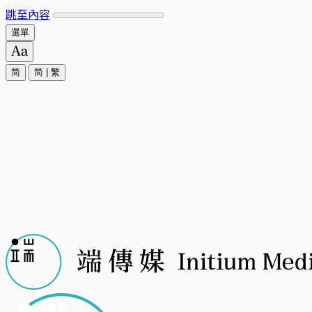
跳至內容
選單
简
简
|
繁