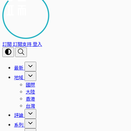
訂閱
訂閱支持
登入
最新
地域
國際
大陸
香港
台灣
評論
系列