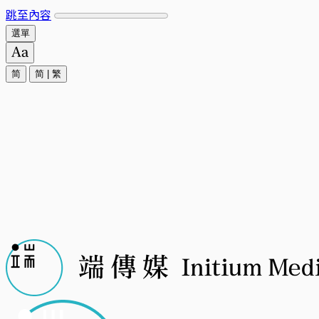
跳至內容
選單
简
简
|
繁