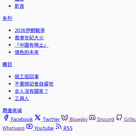
影音
系列
2026伊朗戰爭
香港世紀大火
「中國有稀土」
情色的未來
欄目
返工這回事
不重磅記者自留地
女人沒有國家？
工具人
周邊商城
Facebook
Twitter
Bluesky
Discord
Gith
Whatsapp
Youtube
RSS