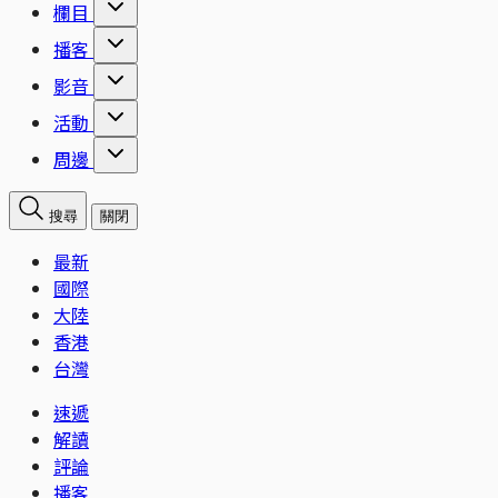
欄目
播客
影音
活動
周邊
搜尋
關閉
最新
國際
大陸
香港
台灣
速遞
解讀
評論
播客