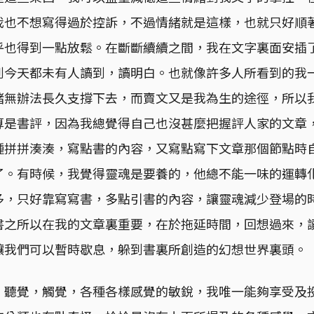
我也不想寫得過於控訴，不過情緒就是這樣，也就只好順
乎也得到一點放鬆。在斷斷續續之間，我在文字裏面安插
到今天都未有人讀到，讀明白。也就像許多人所看到的我
緒無辦法長久支撐下去，而賣文又是我為生的途徑，所以
算是書評，因為我總覺得自己也沒甚麼把握評人家的文章
種拼拼湊湊，寫點書的內容，又寫點寫下文章那個節點時
了。有時候，我覺得靈魂是要養的，他總不能一味的運轉
多，只好靠寫寫書，多點引書的內容，讓靈魂減少登場的
書之所以在我的文章裏重要，在於拖延時間，回想過來，
讓我們可以暫時歇息，躲到書裏所創造的幻想世界裏頭。
，聽覺，觸覺，各種各樣感覺的敏銳，我唯一能夠享受及