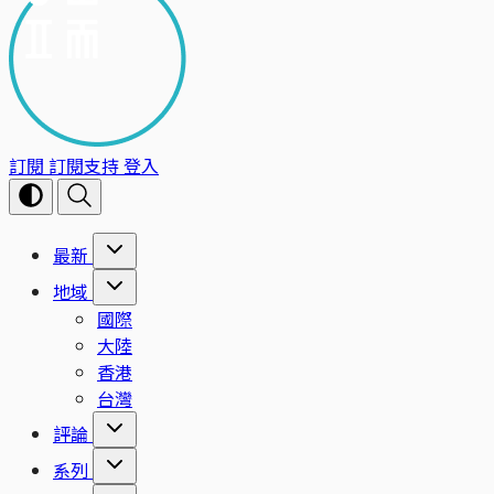
訂閱
訂閱支持
登入
最新
地域
國際
大陸
香港
台灣
評論
系列