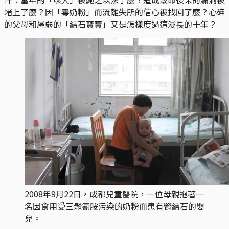
堵上了麼？因「毒奶粉」而流離失所的信心被找回了麼？心碎
的父母和孱弱的「結石寶寶」又是怎樣度過這漫長的十年？
2008年9月22日，成都兒童醫院，一位母親抱著一
名因食用受三聚氰胺污染的奶粉而患有腎結石的嬰
兒。