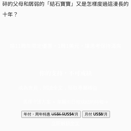
碎的父母和孱弱的「結石寶寶」又是怎樣度過這漫長的
十年？
端11周年限定優惠，1周1美元，讓思考保持清爽
你的支持，不可或缺
成為會員，閱讀全文，領取專屬權益
選擇守護方案 + 華爾街日報或紐約時報
年付・周年特惠
US$6.5
US$4
/月
月付
US$8
/月
立即解鎖全文