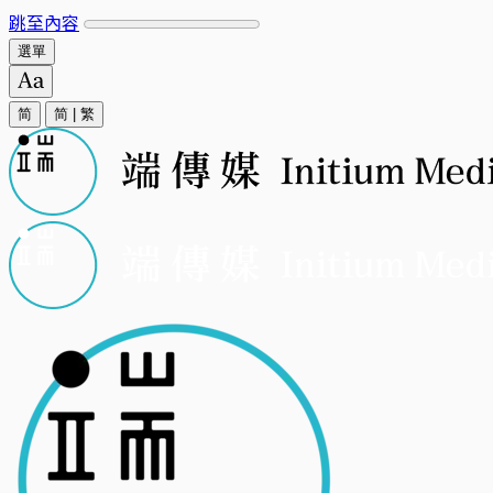
跳至內容
選單
简
简
|
繁