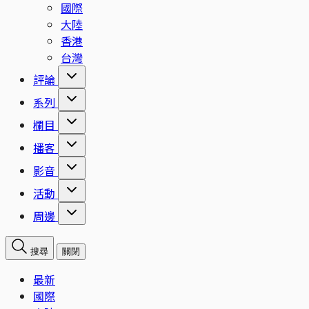
國際
大陸
香港
台灣
評論
系列
欄目
播客
影音
活動
周邊
搜尋
關閉
最新
國際