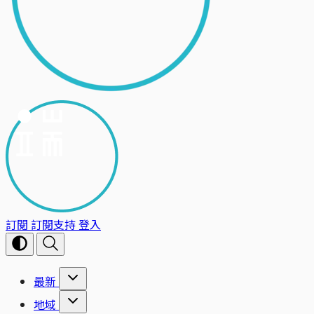
訂閱
訂閱支持
登入
最新
地域