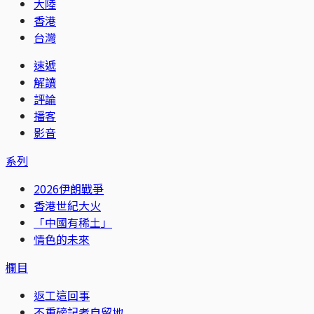
大陸
香港
台灣
速遞
解讀
評論
播客
影音
系列
2026伊朗戰爭
香港世紀大火
「中國有稀土」
情色的未來
欄目
返工這回事
不重磅記者自留地