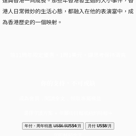
港人日常微妙的生活心態，都融入在他的表演當中，成
為香港歷史的一個映射。
端11周年限定優惠，1周1美元，讓思考保持清爽
你的支持，不可或缺
成為會員，閱讀全文，領取專屬權益
選擇守護方案 + 華爾街日報或紐約時報
年付・周年特惠
US$6.5
US$4
/月
月付
US$8
/月
立即解鎖全文