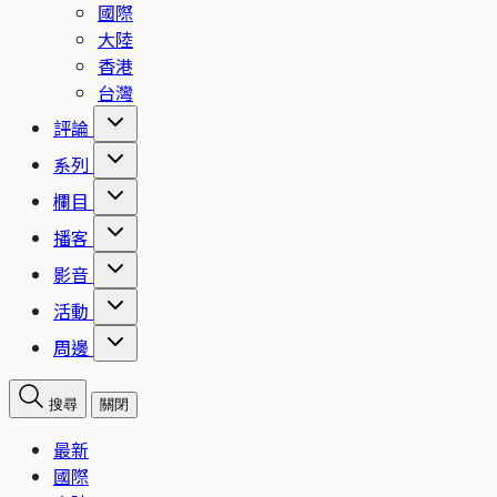
國際
大陸
香港
台灣
評論
系列
欄目
播客
影音
活動
周邊
搜尋
關閉
最新
國際