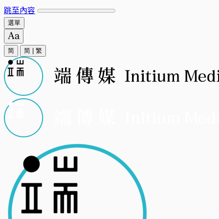
跳至內容
選單
简
简
|
繁