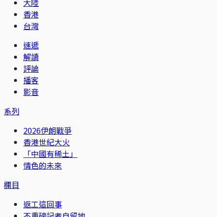
大陸
香港
台灣
速遞
解讀
評論
播客
影音
系列
2026伊朗戰爭
香港世紀大火
「中國有稀土」
情色的未來
欄目
返工這回事
不重磅記者自留地