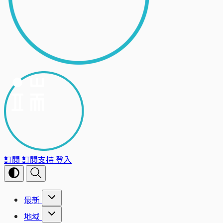
訂閱
訂閱支持
登入
最新
地域