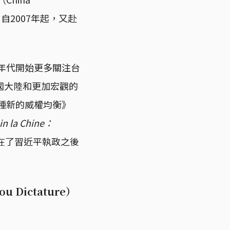
；自2007年起，又赴
0年代開始更多關注台
國大陸和更加宏觀的
種新的威權均衡》
n la Chine：
放在了習近平執政之後
 Dictature）