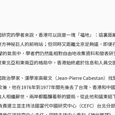
國研究的學者來說，香港可以說是一塊「福地」：這裏距
東方神秘巨人的前哨站；但同時又距離北京足夠遠，即便
逼壓的氣氛中，學者們仍然能相對自由地收集資料和發表
射東北亞和東南亞的格局中，香港始終處於信息和人員交
治學家、漢學家高敬文（Jean-Pierre Cabestan
中文後，他在1976年到1977年間先後去了台灣、香港和
人相繼辭世，兩岸都醖釀着新的變局，從此他和遠東結下
文負責建立並主持法國當代中國研究中心（CEFC）台北分部
香港擔任該研究中心主任，同時主持中心季刊《神州展望》（C