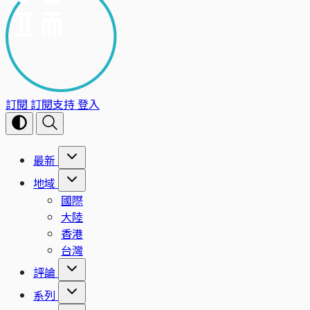
訂閱
訂閱支持
登入
最新
地域
國際
大陸
香港
台灣
評論
系列