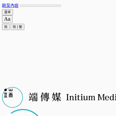
跳至內容
選單
简
简
|
繁