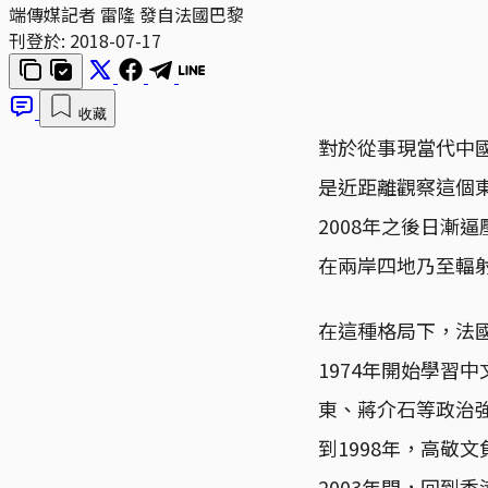
端傳媒記者 雷隆 發自法國巴黎
刊登於:
2018-07-17
收藏
對於從事現當代中
是近距離觀察這個
2008年之後日漸
在兩岸四地乃至輻
在這種格局下，法國政
1974年開始學習
東、蔣介石等政治強
到1998年，高敬
2003年間，回到