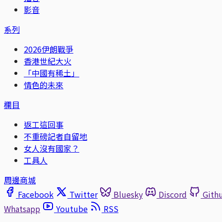
影音
系列
2026伊朗戰爭
香港世紀大火
「中國有稀土」
情色的未來
欄目
返工這回事
不重磅記者自留地
女人沒有國家？
工具人
周邊商城
Facebook
Twitter
Bluesky
Discord
Gith
Whatsapp
Youtube
RSS