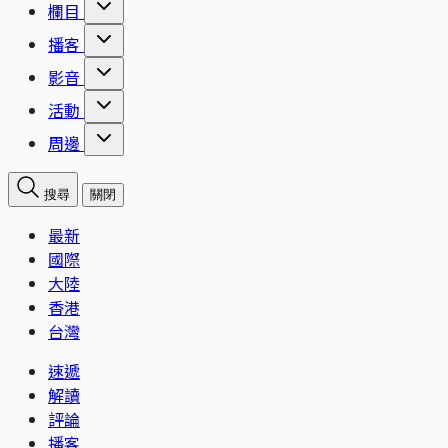
欄目
播客
影音
活動
周邊
搜尋
關閉
最新
國際
大陸
香港
台灣
速遞
解讀
評論
播客