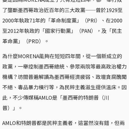
了壟斷墨西哥政治近百年的三大政黨──曾於1929至
2000年執政71年的「革命制度黨」（PRI）、在2000
至2012年執政的「國家行動黨」（PAN），及「民主
革命黨」（PRD）。
為什麼MORENA能夠在短短四年間，從一個新成立的
政黨，一舉控制墨西哥總統、參眾兩院等最高政治權力
機構？坊間普遍解讀為墨西哥經濟疲弱、政壇貪腐醜聞
不絕、毒品暴力橫行等，為民粹主義滋生提供溫床。因
此，不少傳媒稱AMLO是「墨西哥的特朗普（川
普）」。
AMLO和特朗普都是民粹主義者，這當然沒有錯，但兩