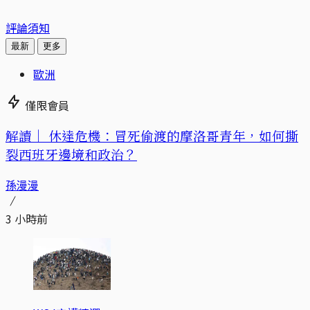
評論須知
最新
更多
歐洲
僅限會員
解讀｜
休達危機：冒死偷渡的摩洛哥青年，如何撕
裂西班牙邊境和政治？
孫漫漫
3 小時前