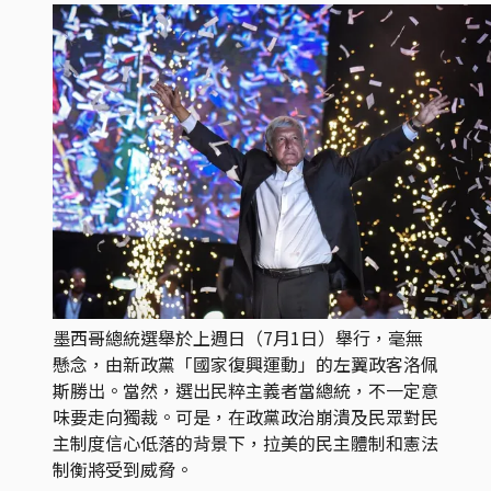
墨西哥總統選舉於上週日（7月1日）舉行，毫無
懸念，由新政黨「國家復興運動」的左翼政客洛佩
斯勝出。當然，選出民粹主義者當總統，不一定意
味要走向獨裁。可是，在政黨政治崩潰及民眾對民
主制度信心低落的背景下，拉美的民主體制和憲法
制衡將受到威脅。