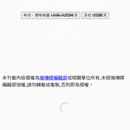
選擇守護方案 + 華爾街日報或紐約時報
年付・周年特惠
US$6.5
US$4
/月
月付
US$8
/月
立即解鎖全文
已是會員？
登入
本刊載內容版權為
端傳媒編輯部
或相關單位所有,未經端傳媒
編輯部授權,請勿轉載或複製,否則即為侵權。