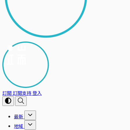
訂閱
訂閱支持
登入
最新
地域