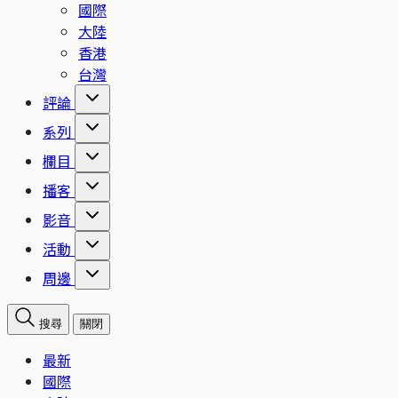
國際
大陸
香港
台灣
評論
系列
欄目
播客
影音
活動
周邊
搜尋
關閉
最新
國際