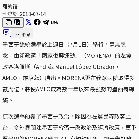
羅鈞禧
刊登於:
2018-07-14
收藏
墨西哥總統選舉於上週日（7月1日）舉行，毫無懸
念，由新政黨「國家復興運動」（MORENA）的左翼
政客洛佩斯（Andrés Manuel López Obrador，
AMLO，羅培茲）勝出。MORENA更在參眾兩院取得多
數席位，將使AMLO成為數十年以來最強勢的墨西哥總
統。
這次選舉顛覆了墨西哥政治，除因為左翼民粹政客上
台，令外界關注墨西哥會否一改政治及經濟政策，更重
要是因為MORENA成立了只有短短四年，卻一舉打敗