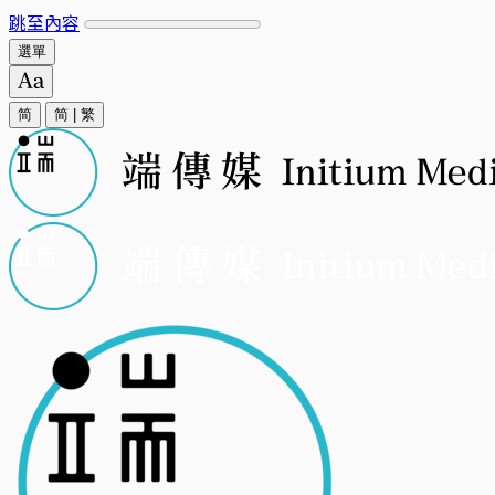
跳至內容
選單
简
简
|
繁