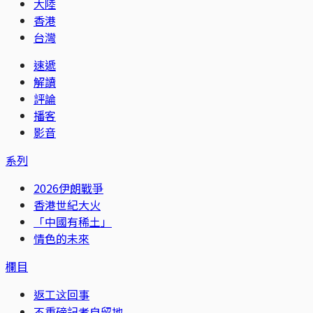
大陸
香港
台灣
速遞
解讀
評論
播客
影音
系列
2026伊朗戰爭
香港世紀大火
「中國有稀土」
情色的未來
欄目
返工这回事
不重磅記者自留地