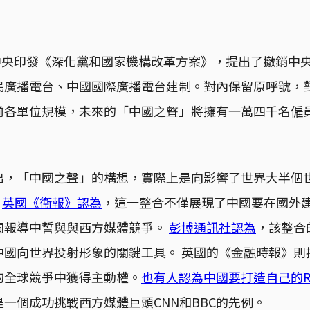
共中央印發《深化黨和國家機構改革方案》，提出了撤銷中
民廣播電台、中國國際廣播電台建制。對內保留原呼號，
前各單位規模，未來的「中國之聲」將擁有一萬四千名僱
出，「中國之聲」的構想，實際上是向影響了世界大半個
。
英國《衞報》認為
，這一整合不僅展現了中國要在國外
聞報導中誓與與西方媒體競爭。
彭博通訊社認為
，該整合
中國向世界投射形象的關鍵工具。 英國的《金融時報》則
的全球競爭中獲得主動權。
也有人認為中國要打造自己的R
一個成功挑戰西方媒體巨頭CNN和BBC的先例。