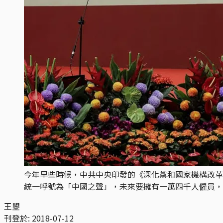
今年早些時候，中共中央印發的《深化黨和國家機構改革
統一呼號為「中國之聲」，未來要擁有一萬四千人僱員，
王曌
刊登於:
2018-07-12