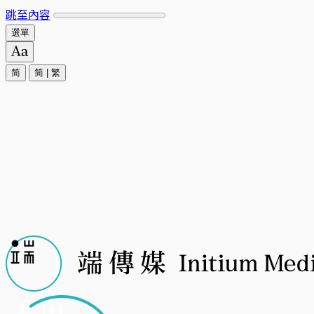
跳至內容
選單
简
简
|
繁