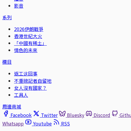
影音
系列
2026伊朗戰爭
香港世紀大火
「中國有稀土」
情色的未來
欄目
返工这回事
不重磅記者自留地
女人沒有國家？
工具人
周邊商城
Facebook
Twitter
Bluesky
Discord
Gith
Whatsapp
Youtube
RSS