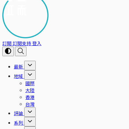
訂閱
訂閱支持
登入
最新
地域
國際
大陸
香港
台灣
評論
系列