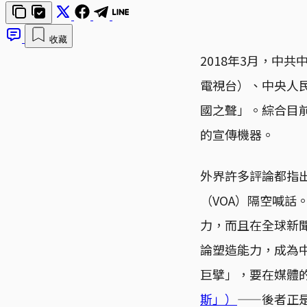
收藏
2018年3月，中
電視台）、中央人
國之聲」。綜合目
的宣傳機器。
外界許多評論都指
（VOA）隔空喊話
力，而且在全球新
論塑造能力，成為
巨擘」，要在媒體
斯」）
——後者正是