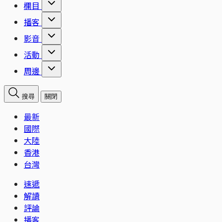
欄目
播客
影音
活動
周邊
搜尋
關閉
最新
國際
大陸
香港
台灣
速遞
解讀
評論
播客