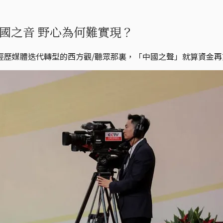
國之音 野心為何難實現？
經歷媒體迭代轉型的西方觀/聽眾那裏，「中國之聲」就算資金