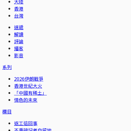
大陸
香港
台灣
速遞
解讀
評論
播客
影音
系列
2026伊朗戰爭
香港世紀大火
「中國有稀土」
情色的未來
欄目
返工這回事
不重磅記者自留地