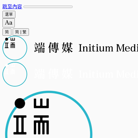
跳至內容
選單
简
简
|
繁