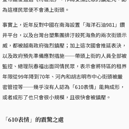
為這樣民眾便不會湧上街頭。
事實上，近年反對中國在南海設置「海洋石油981」鑽
井平台，以及台灣台塑集團排汙殺死海魚的兩次街頭示
威，都被越南政府強烈鎮壓；加上這次國會推延表決，
以及政府預先準備應對措施──帶頭上街的人員全部被
監控、總理阮春福出面同情民眾，表示會將特區的租界
年限從99年降到70年、河內和胡志明市中心街頭被嚴
密管控等──幾乎沒有人認為「610表情」能夠成形，
或者成形了也只會很小規模，且很快會被鎮壓。
「610表情」的震驚之處