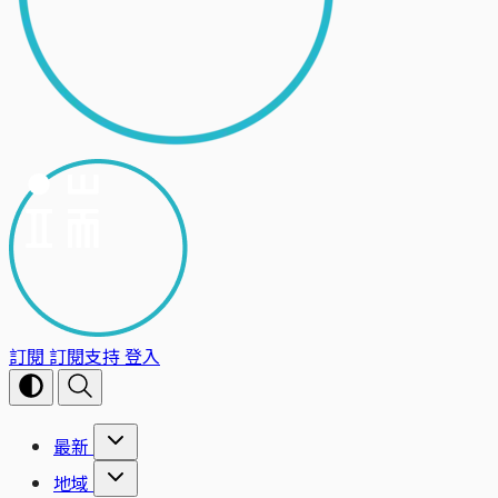
訂閱
訂閱支持
登入
最新
地域