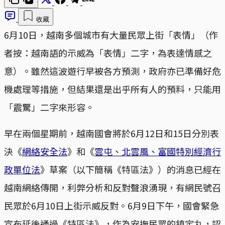
收藏
6月10日，越南多個城市有大量民眾上街「表情」（作
者按：越南語的示威為「表情」二字，為表達情感之
意）。雖然這波遊行早被各方預測，政府亦已準備好危
機處理等措施，但結果還是出乎所有人的預料，只能用
「震驚」二字來形容。
早在兩個星期前，越南國會將於6月12日和15日分別表
決《
網絡安全法
》和《
雲屯、北雲風、富國特別經濟行
政單位法
》草案（以下簡稱《特區法》）的消息已經在
越南網絡傳開，利弊分析和反對聲浪湧現，有網民號召
民眾於6月10日上街示威反對。6月9日下午，國會緊急
宣布延後通過《特區法》，作為安撫民眾的鎮定丸，認