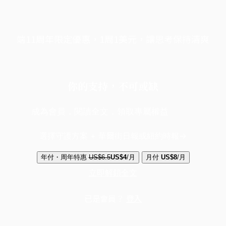
端11周年限定優惠，1周1美元，讓思考保持清爽
你的支持，不可或缺
成為會員，閱讀全文，領取專屬權益
選擇守護方案 + 華爾街日報或紐約時報
年付・周年特惠
US$6.5
US$4
/月
月付
US$8
/月
立即解鎖全文
已是會員？
登入