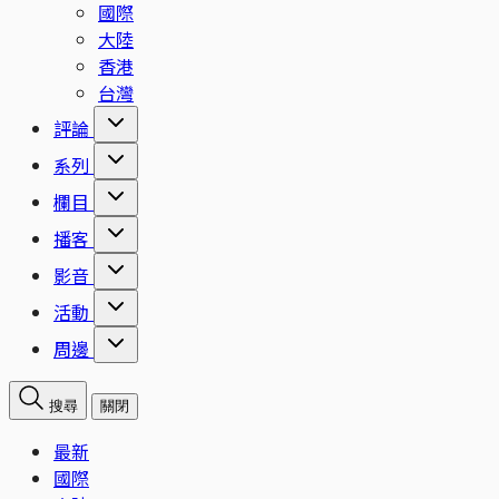
國際
大陸
香港
台灣
評論
系列
欄目
播客
影音
活動
周邊
搜尋
關閉
最新
國際