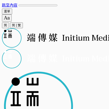
跳至內容
選單
简
简
|
繁