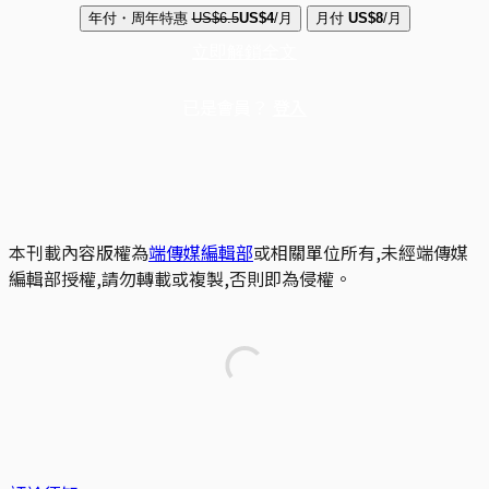
年付・周年特惠
US$6.5
US$4
/月
月付
US$8
/月
立即解鎖全文
已是會員？
登入
本刊載內容版權為
端傳媒編輯部
或相關單位所有,未經端傳媒
編輯部授權,請勿轉載或複製,否則即為侵權。