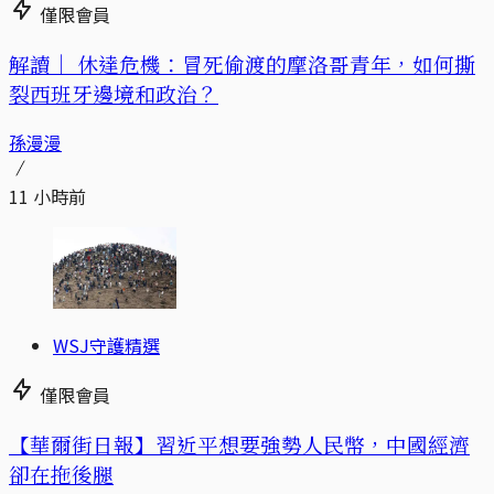
僅限會員
解讀｜
休達危機：冒死偷渡的摩洛哥青年，如何撕
裂西班牙邊境和政治？
孫漫漫
11 小時前
WSJ守護精選
僅限會員
【華爾街日報】習近平想要強勢人民幣，中國經濟
卻在拖後腿