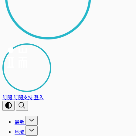
訂閱
訂閱支持
登入
最新
地域