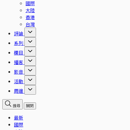
國際
大陸
香港
台灣
評論
系列
欄目
播客
影音
活動
周邊
搜尋
關閉
最新
國際