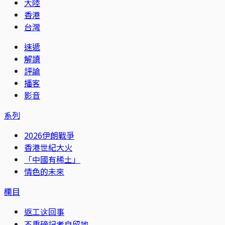
大陸
香港
台灣
速遞
解讀
評論
播客
影音
系列
2026伊朗戰爭
香港世紀大火
「中國有稀土」
情色的未來
欄目
返工这回事
不重磅記者自留地