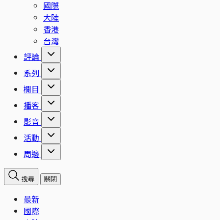
國際
大陸
香港
台灣
評論
系列
欄目
播客
影音
活動
周邊
搜尋
關閉
最新
國際