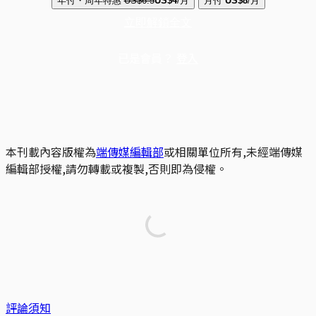
年付・周年特惠
US$6.5
US$4
/月
月付
US$8
/月
立即解鎖全文
已是會員？
登入
本刊載內容版權為
端傳媒編輯部
或相關單位所有,未經端傳媒
編輯部授權,請勿轉載或複製,否則即為侵權。
評論須知