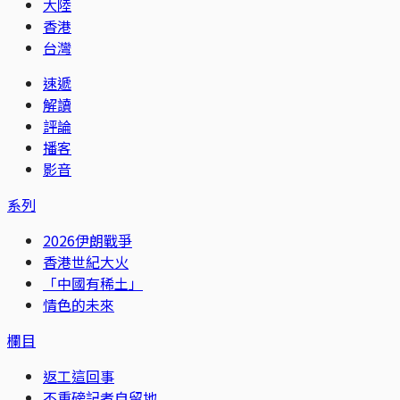
大陸
香港
台灣
速遞
解讀
評論
播客
影音
系列
2026伊朗戰爭
香港世紀大火
「中國有稀土」
情色的未來
欄目
返工這回事
不重磅記者自留地