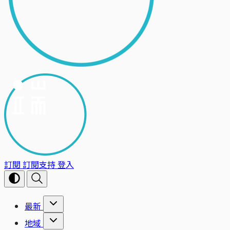
訂閱
訂閱支持
登入
最新
地域