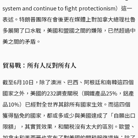
system and continue to fight protectionism）這一
表述。特朗普團隊在會後更在媒體上對加拿大總理杜魯
多展開了口水戰，美國和盟國之間的嫌隙，已然超過中
美之間的矛盾。
貿易戰：所有人反對所有人
截至6月10日，除了澳洲、巴西、阿根廷和南韓這四個
國家之外，美國的232調查關税（鋼鐵產品25%，鋁產
品10%）已經對全世界其餘所有國家生效。而這四個
獲得豁免的國家，都或多或少與美國達成了「自願出口
限額」，其實質效果，和關税沒有太大的區別。歐盟、
加拿大和墨西哥也宣布了對美國的關税報復措施：除了