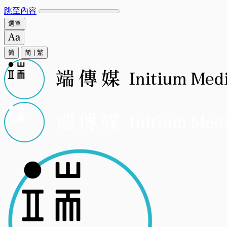
跳至內容
選單
简
简
|
繁