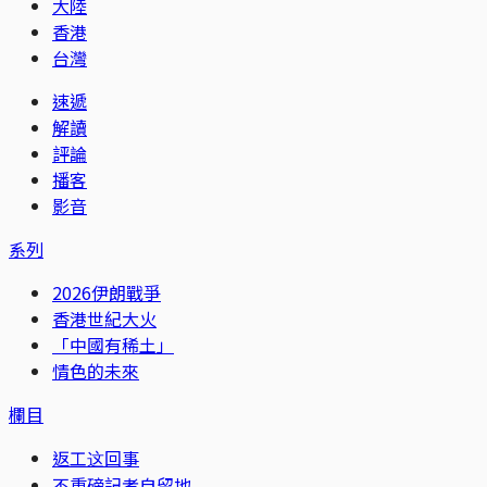
大陸
香港
台灣
速遞
解讀
評論
播客
影音
系列
2026伊朗戰爭
香港世紀大火
「中國有稀土」
情色的未來
欄目
返工这回事
不重磅記者自留地