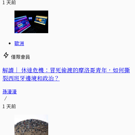
1 天前
歐洲
僅限會員
解讀｜
休達危機：冒死偷渡的摩洛哥青年，如何撕
裂西班牙邊境和政治？
孫漫漫
1 天前