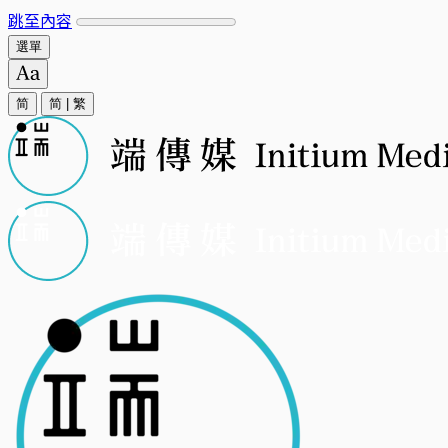
跳至內容
選單
简
简
|
繁