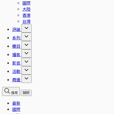
國際
大陸
香港
台灣
評論
系列
欄目
播客
影音
活動
周邊
搜尋
關閉
最新
國際