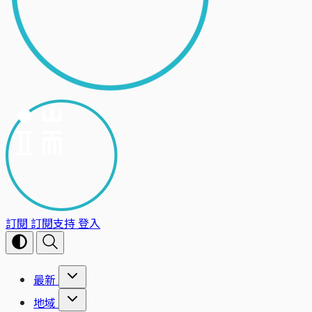
訂閱
訂閱支持
登入
最新
地域