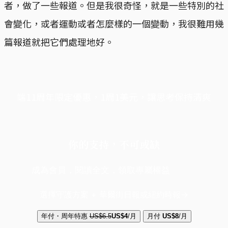
者，做了一些報道。但是我很奇怪，就是一些特別的社
會變化，或者運動或者怎麼樣的一個變動，我很難用幾
篇報道就把它們處理地好。
端11周年限定優惠，1周1美元，讓思考保持清爽
你的支持，不可或缺
成為會員，閱讀全文，領取專屬權益
選擇守護方案 + 華爾街日報或紐約時報
年付・周年特惠
US$6.5
US$4
/月
月付
US$8
/月