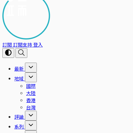
訂閱
訂閱支持
登入
最新
地域
國際
大陸
香港
台灣
評論
系列