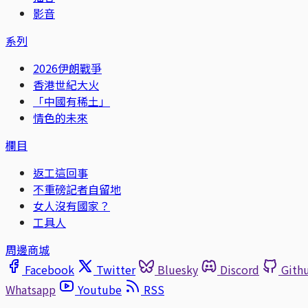
影音
系列
2026伊朗戰爭
香港世紀大火
「中國有稀土」
情色的未來
欄目
返工這回事
不重磅記者自留地
女人沒有國家？
工具人
周邊商城
Facebook
Twitter
Bluesky
Discord
Gith
Whatsapp
Youtube
RSS