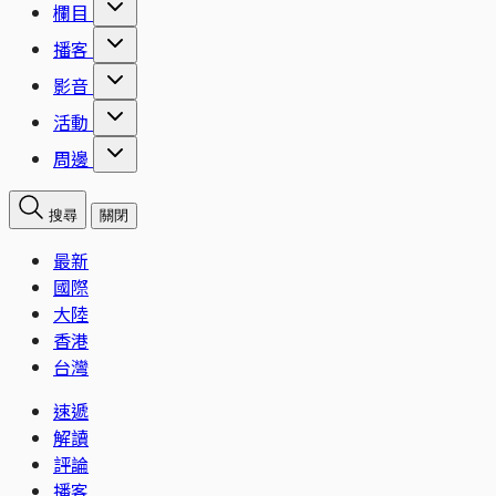
欄目
播客
影音
活動
周邊
搜尋
關閉
最新
國際
大陸
香港
台灣
速遞
解讀
評論
播客