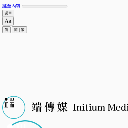
跳至內容
選單
简
简
|
繁