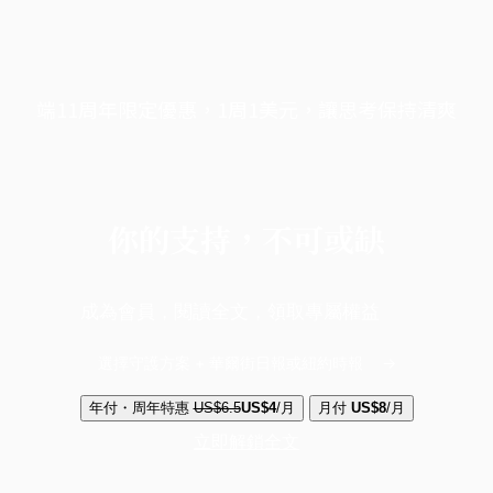
端11周年限定優惠，1周1美元，讓思考保持清爽
你的支持，不可或缺
成為會員，閱讀全文，領取專屬權益
選擇守護方案 + 華爾街日報或紐約時報
年付・周年特惠
US$6.5
US$4
/月
月付
US$8
/月
立即解鎖全文