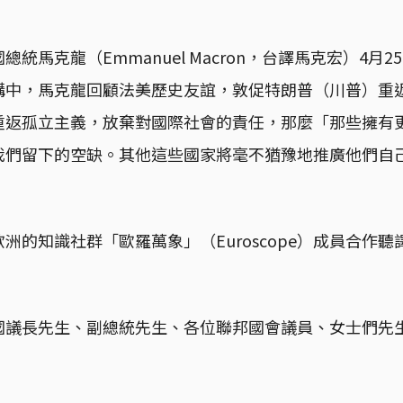
統馬克龍（Emmanuel Macron，台譯馬克宏）4月
講中，馬克龍回顧法美歷史友誼，敦促特朗普（川普）重
重返孤立主義，放棄對國際社會的責任，那麼「那些擁有
我們留下的空缺。其他這些國家將毫不猶豫地推廣他們自己
」
洲的知識社群「歐羅萬象」（Euroscope）成員合作
國議長先生、副總統先生、各位聯邦國會議員、女士們先