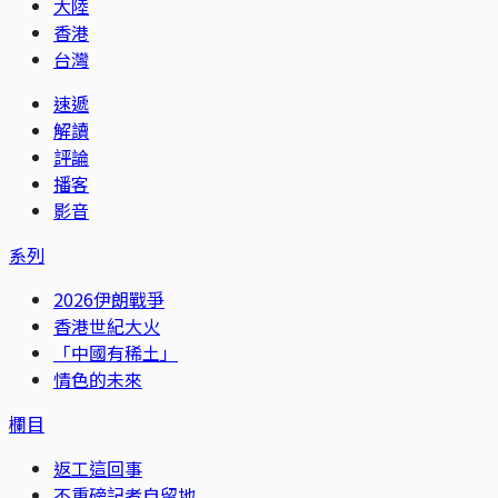
大陸
香港
台灣
速遞
解讀
評論
播客
影音
系列
2026伊朗戰爭
香港世紀大火
「中國有稀土」
情色的未來
欄目
返工這回事
不重磅記者自留地