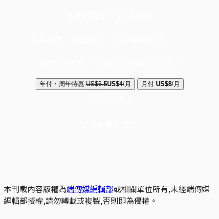
你的支持，不可或缺
成為會員，閱讀全文，領取專屬權益
選擇守護方案 + 華爾街日報或紐約時報
年付・周年特惠
US$6.5
US$4
/月
月付
US$8
/月
立即解鎖全文
已是會員？
登入
本刊載內容版權為
端傳媒編輯部
或相關單位所有,未經端傳媒
編輯部授權,請勿轉載或複製,否則即為侵權。