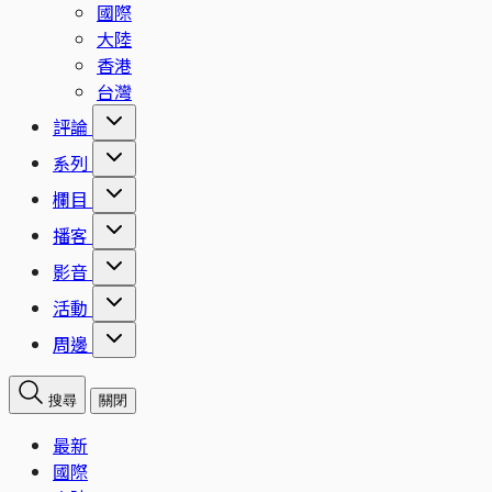
國際
大陸
香港
台灣
評論
系列
欄目
播客
影音
活動
周邊
搜尋
關閉
最新
國際