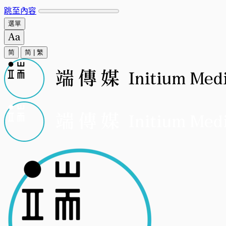
跳至內容
選單
简
简
|
繁