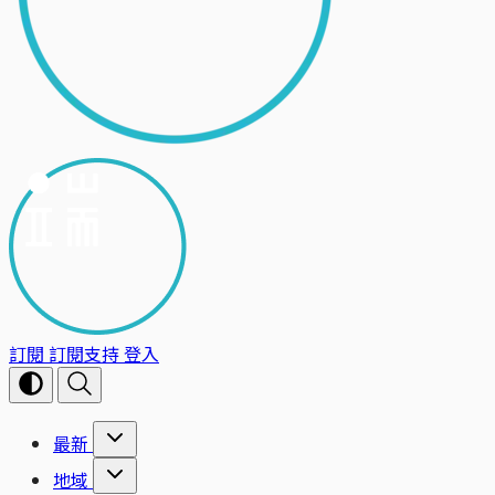
訂閱
訂閱支持
登入
最新
地域