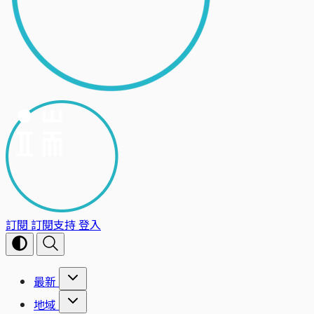
訂閱
訂閱支持
登入
最新
地域