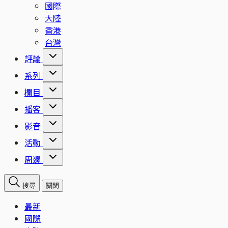
國際
大陸
香港
台灣
評論
系列
欄目
播客
影音
活動
周邊
搜尋
關閉
最新
國際