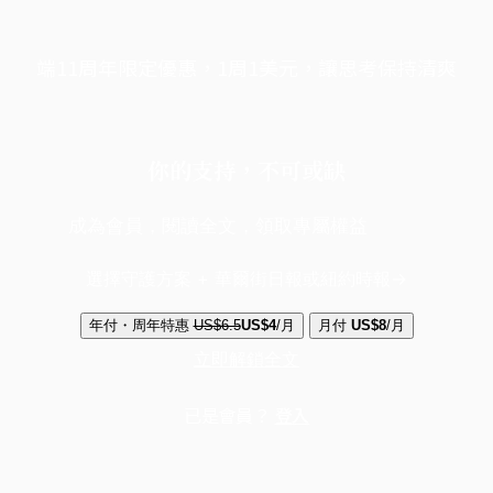
端11周年限定優惠，1周1美元，讓思考保持清爽
你的支持，不可或缺
成為會員，閱讀全文，領取專屬權益
選擇守護方案 + 華爾街日報或紐約時報
年付・周年特惠
US$6.5
US$4
/月
月付
US$8
/月
立即解鎖全文
已是會員？
登入