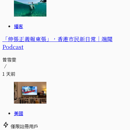
播客
「伸張正義報東張」，香港市民新日常｜端聞
Podcast
曾雪雯
1 天前
美國
僅限註冊用戶