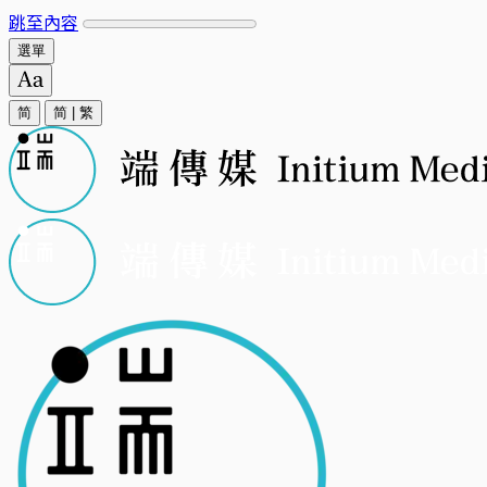
跳至內容
選單
简
简
|
繁