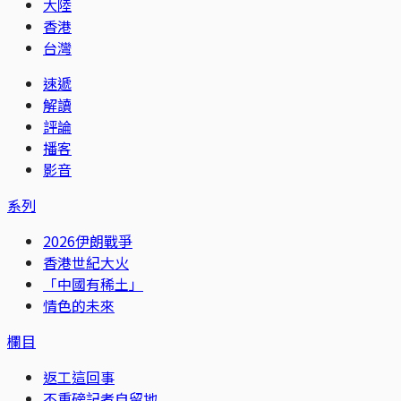
大陸
香港
台灣
速遞
解讀
評論
播客
影音
系列
2026伊朗戰爭
香港世紀大火
「中國有稀土」
情色的未來
欄目
返工這回事
不重磅記者自留地