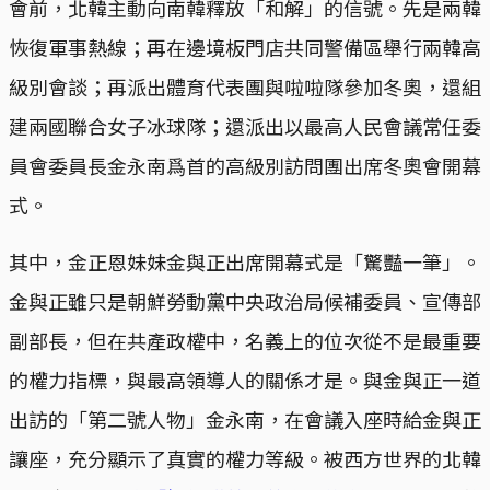
會前，北韓主動向南韓釋放「和解」的信號。先是兩韓
恢復軍事熱線；再在邊境板門店共同警備區舉行兩韓高
級別會談；再派出體育代表團與啦啦隊參加冬奧，還組
建兩國聯合女子冰球隊；還派出以最高人民會議常任委
員會委員長金永南爲首的高級別訪問團出席冬奧會開幕
式。
其中，金正恩妹妹金與正出席開幕式是「驚豔一筆」。
金與正雖只是朝鮮勞動黨中央政治局候補委員、宣傳部
副部長，但在共產政權中，名義上的位次從不是最重要
的權力指標，與最高領導人的關係才是。與金與正一道
出訪的「第二號人物」金永南，在會議入座時給金與正
讓座，充分顯示了真實的權力等級。被西方世界的北韓