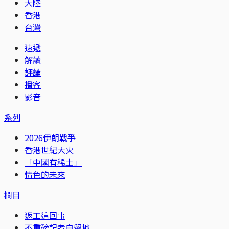
大陸
香港
台灣
速遞
解讀
評論
播客
影音
系列
2026伊朗戰爭
香港世紀大火
「中國有稀土」
情色的未來
欄目
返工這回事
不重磅記者自留地