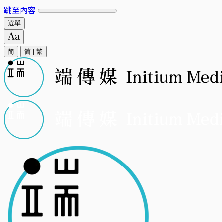
跳至內容
選單
简
简
|
繁