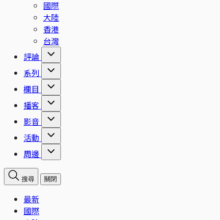
國際
大陸
香港
台灣
評論
系列
欄目
播客
影音
活動
周邊
搜尋
關閉
最新
國際