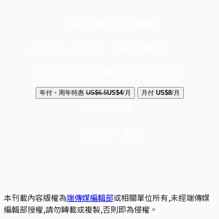
你的支持，不可或缺
成為會員，閱讀全文，領取專屬權益
選擇守護方案 + 華爾街日報或紐約時報
年付・周年特惠
US$6.5
US$4
/月
月付
US$8
/月
立即解鎖全文
已是會員？
登入
本刊載內容版權為
端傳媒編輯部
或相關單位所有,未經端傳媒
編輯部授權,請勿轉載或複製,否則即為侵權。