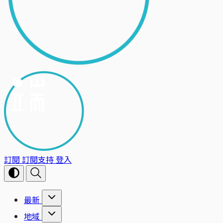
訂閱
訂閱支持
登入
最新
地域