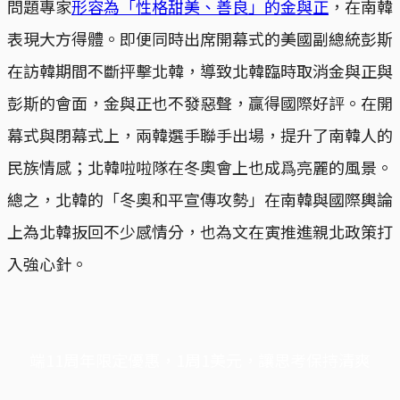
問題專家
形容為「性格甜美、善良」的金與正
，在南韓
表現大方得體。即便同時出席開幕式的美國副總統彭斯
在訪韓期間不斷抨擊北韓，導致北韓臨時取消金與正與
彭斯的會面，金與正也不發惡聲，贏得國際好評。在開
幕式與閉幕式上，兩韓選手聯手出場，提升了南韓人的
民族情感；北韓啦啦隊在冬奧會上也成爲亮麗的風景。
總之，北韓的「冬奧和平宣傳攻勢」在南韓與國際輿論
上為北韓扳回不少感情分，也為文在寅推進親北政策打
入強心針。
端11周年限定優惠，1周1美元，讓思考保持清爽