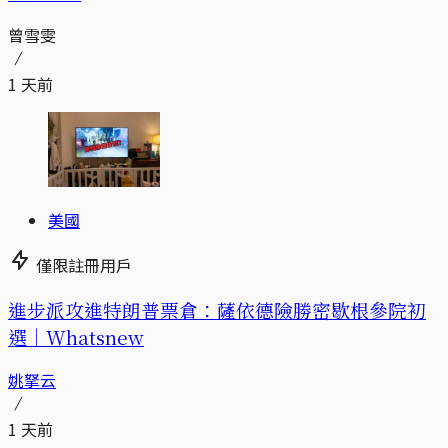
曾雪雯
1 天前
美國
僅限註冊用戶
進步派攻進特朗普票倉：薩依德險勝密歇根參院初
選｜Whatsnew
姚拏云
1 天前