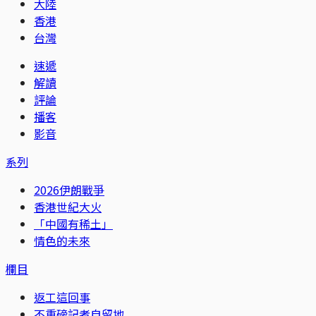
大陸
香港
台灣
速遞
解讀
評論
播客
影音
系列
2026伊朗戰爭
香港世紀大火
「中國有稀土」
情色的未來
欄目
返工這回事
不重磅記者自留地