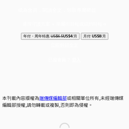
成為會員，閱讀全文，領取專屬權益
選擇守護方案 + 華爾街日報或紐約時報
年付・周年特惠
US$6.5
US$4
/月
月付
US$8
/月
立即解鎖全文
已是會員？
登入
本刊載內容版權為
端傳媒編輯部
或相關單位所有,未經端傳媒
編輯部授權,請勿轉載或複製,否則即為侵權。