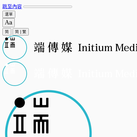
跳至內容
選單
简
简
|
繁