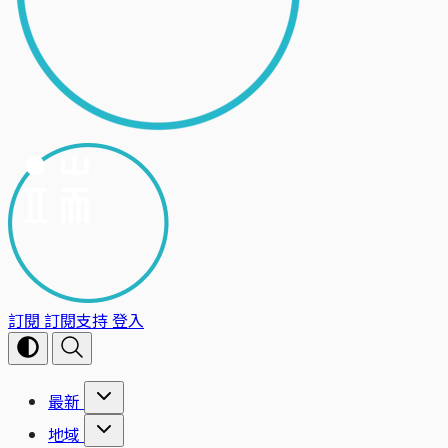
訂閱
訂閱支持
登入
最新
地域