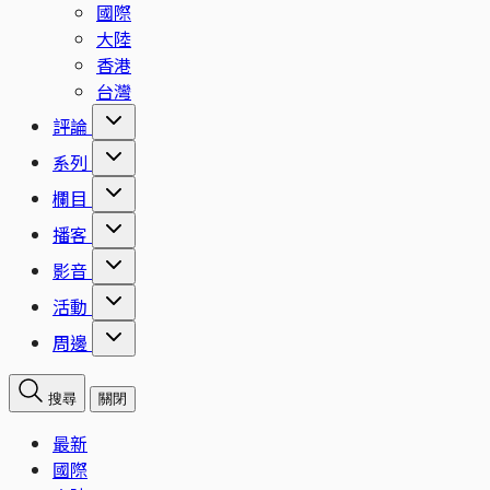
國際
大陸
香港
台灣
評論
系列
欄目
播客
影音
活動
周邊
搜尋
關閉
最新
國際