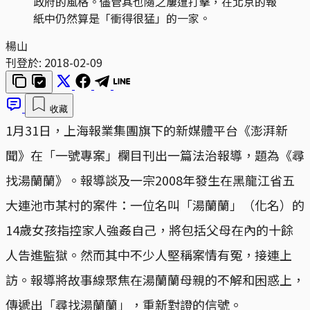
政府的風格。儘管其也隨之屢遭打擊，在北京的報
紙中仍然算是「衝得很猛」的一家。
楊山
刊登於:
2018-02-09
收藏
1月31日，上海報業集團旗下的新媒體平台《澎湃新
聞》在「一號專案」欄目刊出一篇法治報導，題為《尋
找湯蘭蘭》。報導談及一宗2008年發生在黑龍江省五
大連池市某村的案件：一位名叫「湯蘭蘭」（化名）的
14歲女孩指控家人強姦自己，將包括父母在內的十餘
人告進監獄。然而其中不少人堅稱案情有冤，接連上
訪。報導將故事線聚焦在湯蘭蘭母親的不解和困惑上，
傳遞出「尋找湯蘭蘭」，重新對證的信號。