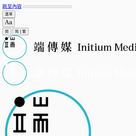
跳至內容
選單
简
简
|
繁