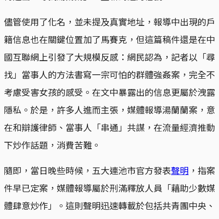
儘管使用了化名，並未提及真實地址，報導中出現的戶
籍信息也在關鍵位置加了馬賽克，但這篇稿件還是在中
國互聯網上引發了大規模反感：網民認為，記者以「尋
找」當事人的方法書寫一宗可怕的群體強姦案，完全不
考慮受害女孩的感受。在文中暴露出的信息更屬於洩露
隱私。於是，許多人進而主張，媒體報導湯蘭蘭案，意
在和辯護律師、當事人「串通」共謀，在流量經濟推動
下炒作話題，消費苦難。
隨即，當日晚些時候，五大連池市官方發表
聲明
，指案
件早已定案，媒體報導屬於刑滿釋放人員「藉助少數媒
體肆意炒作」。這則聲明迅速轉載於包括共青團中央、