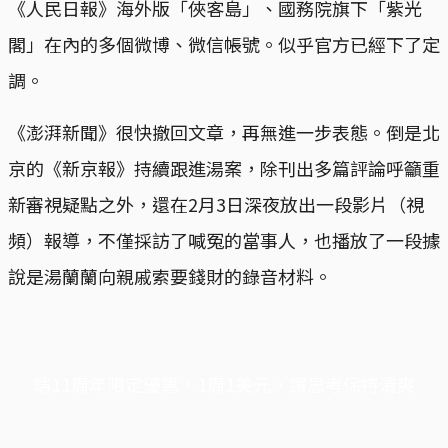
《人民日報》海外版「俠客島」、國務院旗下「紫光
閣」在內的多個微博、微信帳號。似乎官方已經下了定
調。
《澎湃新聞》很快撤回文章，再無進一步表態。倒是北
京的《新京報》持續跟進湯案，除刊出多篇評論呼籲重
新審視疑點之外，還在2月3日深夜放出一段影片（視
頻）報導，不僅採訪了喊冤的當事人，也播放了一段據
說是湯蘭蘭向親戚索要錢財的錄音材料。
端11周年限定優惠，1周1美元，讓思考保持清爽