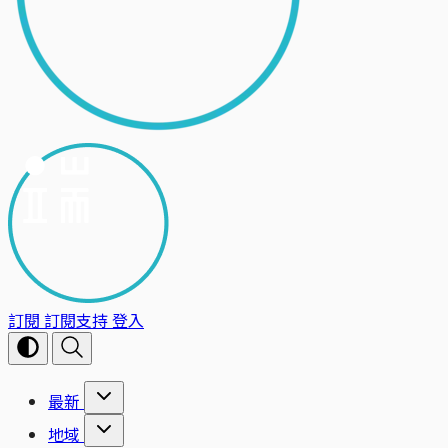
訂閱
訂閱支持
登入
最新
地域