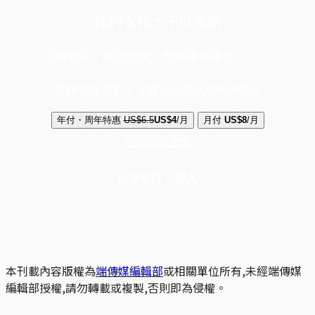
你的支持，不可或缺
成為會員，閱讀全文，領取專屬權益
選擇守護方案 + 華爾街日報或紐約時報
年付・周年特惠
US$6.5
US$4
/月
月付
US$8
/月
立即解鎖全文
已是會員？
登入
本刊載內容版權為
端傳媒編輯部
或相關單位所有,未經端傳媒
編輯部授權,請勿轉載或複製,否則即為侵權。