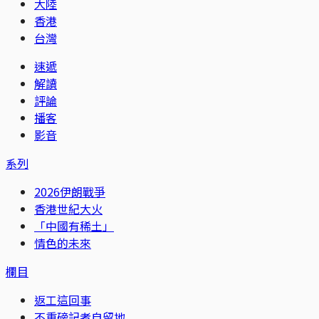
大陸
香港
台灣
速遞
解讀
評論
播客
影音
系列
2026伊朗戰爭
香港世紀大火
「中國有稀土」
情色的未來
欄目
返工這回事
不重磅記者自留地