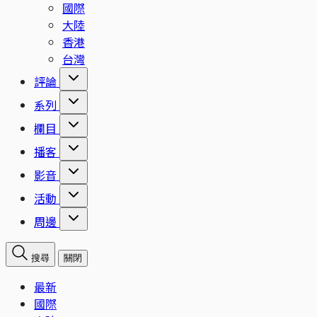
國際
大陸
香港
台灣
評論
系列
欄目
播客
影音
活動
周邊
搜尋
關閉
最新
國際