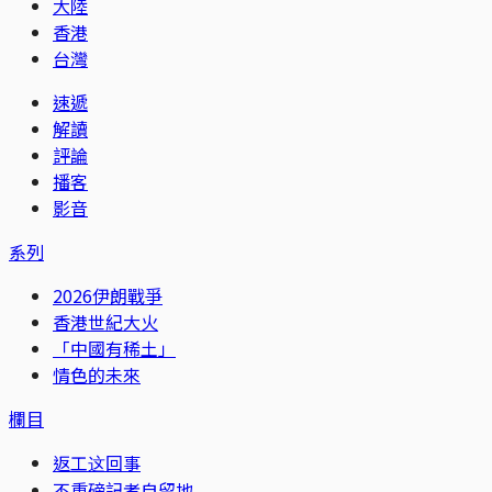
大陸
香港
台灣
速遞
解讀
評論
播客
影音
系列
2026伊朗戰爭
香港世紀大火
「中國有稀土」
情色的未來
欄目
返工这回事
不重磅記者自留地