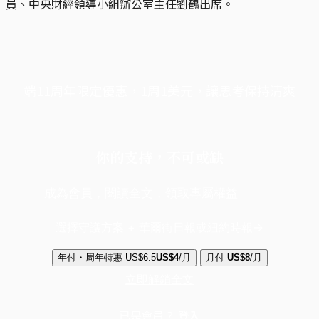
員、中央財經領導小組辦公室主任劉鶴出席。
端11周年限定優惠，1周1美元，讓思考保持清爽
你的支持，不可或缺
成為會員，閱讀全文，領取專屬權益
選擇守護方案 + 華爾街日報或紐約時報
年付・周年特惠
US$6.5
US$4
/月
月付
US$8
/月
立即解鎖全文
已是會員？
登入