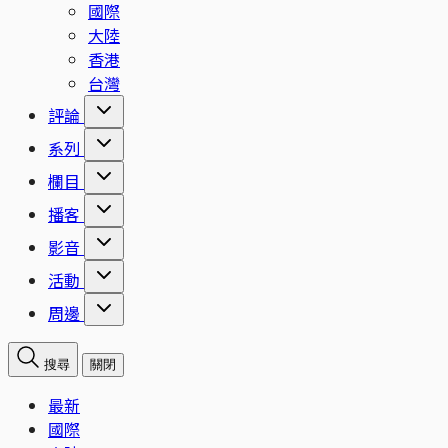
國際
大陸
香港
台灣
評論
系列
欄目
播客
影音
活動
周邊
搜尋
關閉
最新
國際