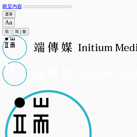
跳至內容
選單
简
简
|
繁