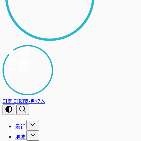
訂閱
訂閱支持
登入
最新
地域