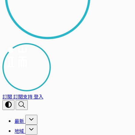
訂閱
訂閱支持
登入
最新
地域