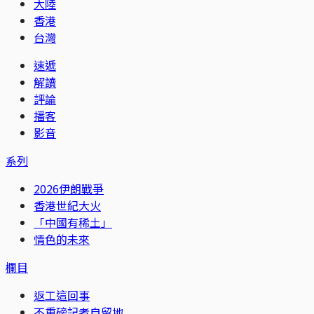
大陸
香港
台灣
速遞
解讀
評論
播客
影音
系列
2026伊朗戰爭
香港世紀大火
「中國有稀土」
情色的未來
欄目
返工這回事
不重磅記者自留地