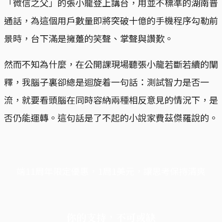
「微信之父」的張小龍登上講台，用並不標準的湖南普
通話，為這個用戶數量即將突破十億的手機程序勾勒前
景時，台下滿是擁躉的笑聲、掌聲與讚歎。
然而不知為什麼，在公開課現場聽張小龍若斷若續的闡
釋，我腦子裏卻總是迴旋着一句話：測試智力是否一
流，就要看頭腦在同時容納兩種相反意見的情況下，是
否仍能運轉。這句話是了不起的小說家費茲傑羅說的。
端11周年限定優惠，1周1美元，讓思考保持清爽
你的支持，不可或缺