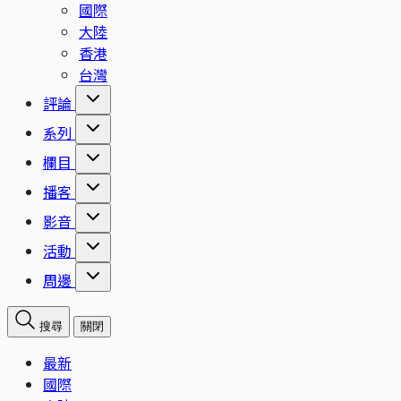
國際
大陸
香港
台灣
評論
系列
欄目
播客
影音
活動
周邊
搜尋
關閉
最新
國際