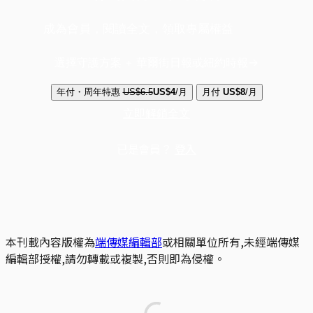
成為會員，閱讀全文，領取專屬權益
選擇守護方案 + 華爾街日報或紐約時報
年付・周年特惠
US$6.5
US$4
/月
月付
US$8
/月
立即解鎖全文
已是會員？
登入
本刊載內容版權為
端傳媒編輯部
或相關單位所有,未經端傳媒
編輯部授權,請勿轉載或複製,否則即為侵權。