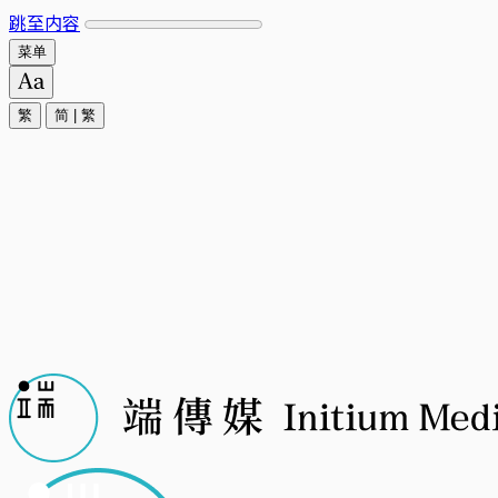
跳至内容
菜单
繁
简
|
繁