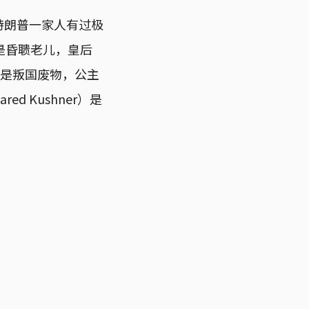
对特朗普一家人有过极
是昏聩老儿，皇后
Jr）是叛国废物，公主
d Kushner）是