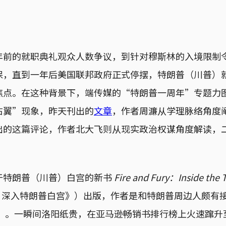
年前的就职典礼观众人数争议，到针对穆斯林的入境限制
保，直到一年后美国联邦政府正式停摆，特朗普（川普）
焦点。在这种背景下，端传媒的“特朗普一周年”专题力
右翼”现象，昨天刊出的
文章
，作者周濂从学理脉络角度
出的这篇评论，作者北大飞则从现实政治权谋角度解读，
于特朗普（川普）白宫的新书
Fire and Fury：Inside the
：深入特朗普白宫》）出版，作者是和特朗普周边人颇有
Wolff）。一瞬间洛阳纸贵，在亚马逊畅销书排行榜上火速蹿