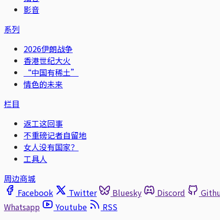
影音
系列
2026伊朗战争
香港世纪大火
“中国有稀土”
情色的未来
栏目
返工这回事
不重磅记者自留地
女人没有国家？
工具人
周边商城
Facebook
Twitter
Bluesky
Discord
Gith
Whatsapp
Youtube
RSS