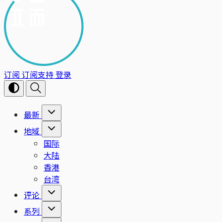
订阅
订阅支持
登录
最新
地域
国际
大陆
香港
台湾
评论
系列