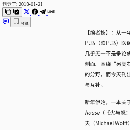
刊登于:
2018-01-21
收藏
【编者按】：从一
巴马（欧巴马）医
几乎无一不是争论
侧面。围绕“另类
的分野，而今天刊
与互补。
新年伊始，一本关
house
（《火与怒
夫（Michael 