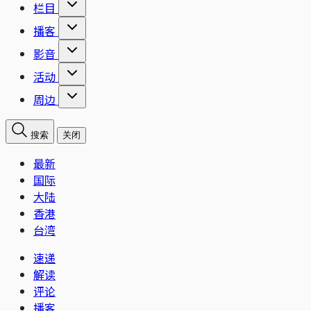
栏目
播客
影音
活动
周边
搜索
关闭
最新
国际
大陆
香港
台湾
速递
解读
评论
播客