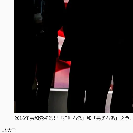
2016年共和党初选是「建制右派」和「另类右派」之
北大飞