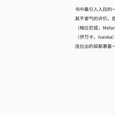
书中最引人入目的一个
其不客气的评价。
（梅拉尼娅，Mela
（伊万卡，Ivank
连拉出的屎都裹着