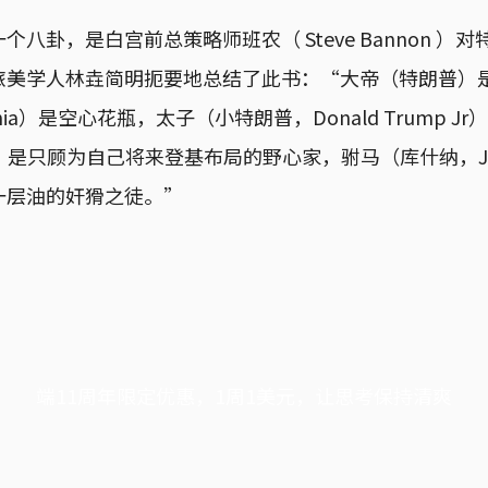
八卦，是白宫前总策略师班农（ Steve Bannon ）
旅美学人林垚简明扼要地总结了此书：“大帝（特朗普）
nia）是空心花瓶，太子（小特朗普，Donald Trump 
a）是只顾为自己将来登基布局的野心家，驸马（库什纳，Jare
一层油的奸猾之徒。”
端11周年限定优惠，1周1美元，让思考保持清爽