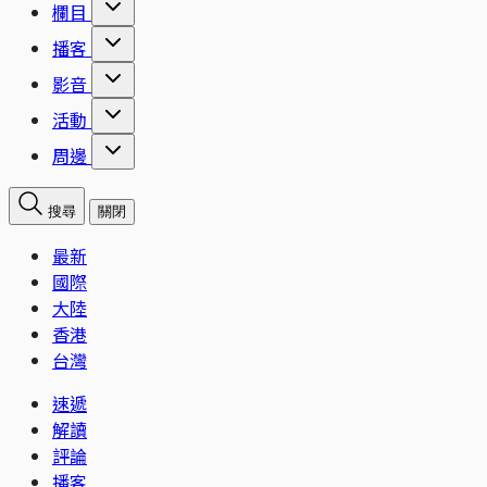
欄目
播客
影音
活動
周邊
搜尋
關閉
最新
國際
大陸
香港
台灣
速遞
解讀
評論
播客