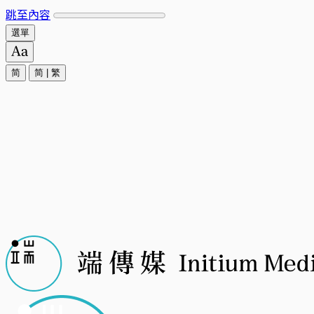
跳至內容
選單
简
简
|
繁