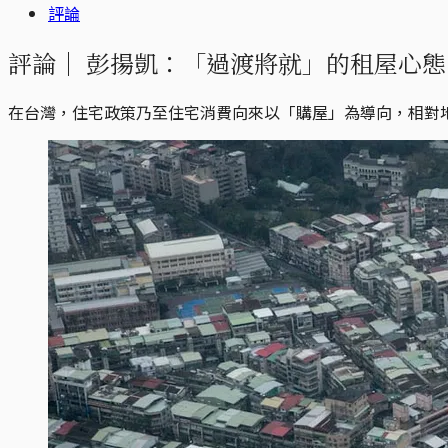
評論
評論｜
彭揚凱：「過渡將就」的租屋心態
在台灣，住宅政策乃至住宅消費向來以「購屋」為導向，相對