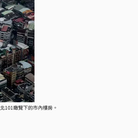
101瞰覽下的市內樓房。