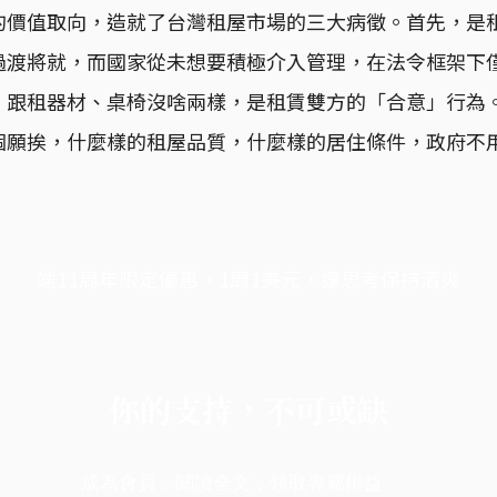
的價值取向，造就了台灣租屋市場的三大病徵。首先，是
過渡將就，而國家從未想要積極介入管理，在法令框架下
，跟租器材、桌椅沒啥兩樣，是租賃雙方的「合意」行為
個願挨，什麼樣的租屋品質，什麼樣的居住條件，政府不
端11周年限定優惠，1周1美元，讓思考保持清爽
你的支持，不可或缺
成為會員，閱讀全文，領取專屬權益