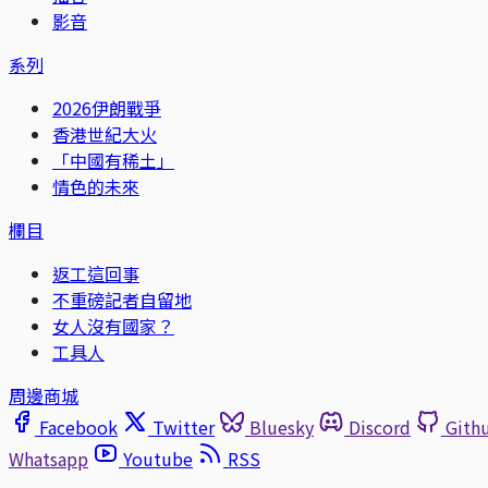
影音
系列
2026伊朗戰爭
香港世紀大火
「中國有稀土」
情色的未來
欄目
返工這回事
不重磅記者自留地
女人沒有國家？
工具人
周邊商城
Facebook
Twitter
Bluesky
Discord
Gith
Whatsapp
Youtube
RSS