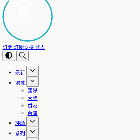
訂閱
訂閱支持
登入
最新
地域
國際
大陸
香港
台灣
評論
系列