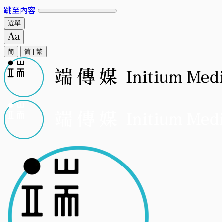
跳至內容
選單
简
简
|
繁