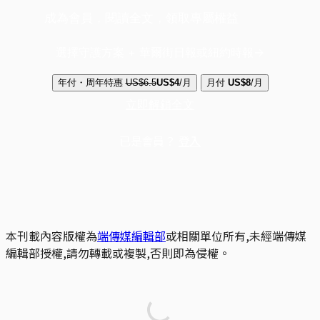
成為會員，閱讀全文，領取專屬權益
選擇守護方案 + 華爾街日報或紐約時報
年付・周年特惠
US$6.5
US$4
/月
月付
US$8
/月
立即解鎖全文
已是會員？
登入
本刊載內容版權為
端傳媒編輯部
或相關單位所有,未經端傳媒
編輯部授權,請勿轉載或複製,否則即為侵權。