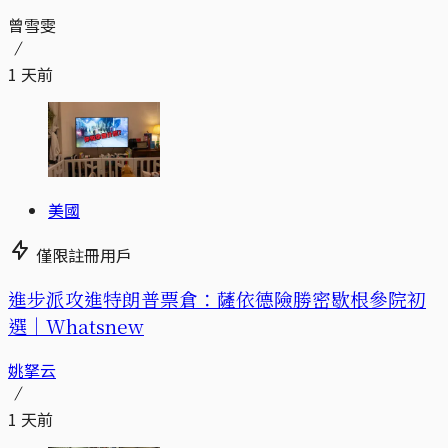
曾雪雯
1 天前
美國
僅限註冊用戶
進步派攻進特朗普票倉：薩依德險勝密歇根參院初
選｜Whatsnew
姚拏云
1 天前