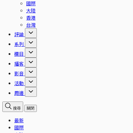
國際
大陸
香港
台灣
評論
系列
欄目
播客
影音
活動
周邊
搜尋
關閉
最新
國際