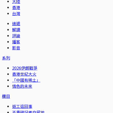
大陸
香港
台灣
速遞
解讀
評論
播客
影音
系列
2026伊朗戰爭
香港世紀大火
「中國有稀土」
情色的未來
欄目
返工這回事
不重磅記者自留地