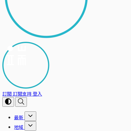
訂閱
訂閱支持
登入
最新
地域