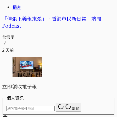
播客
「伸張正義報東張」，香港市民新日常｜端聞
Podcast
曾雪雯
2 天前
立即領取電子報
個人資訊
訂閱