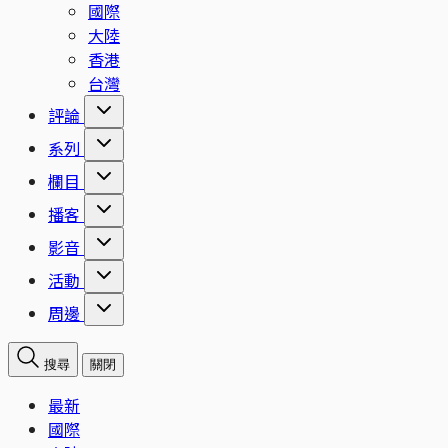
國際
大陸
香港
台灣
評論
系列
欄目
播客
影音
活動
周邊
搜尋
關閉
最新
國際