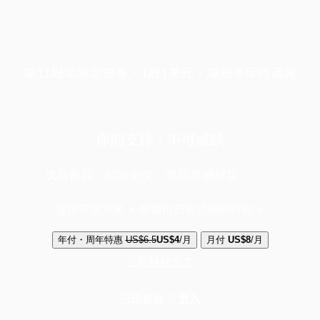
端11周年限定優惠，1周1美元，讓思考保持清爽
你的支持，不可或缺
成為會員，閱讀全文，領取專屬權益
選擇守護方案 + 華爾街日報或紐約時報
年付・周年特惠
US$6.5
US$4
/月
月付
US$8
/月
立即解鎖全文
已是會員？
登入