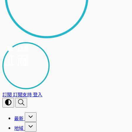
訂閱
訂閱支持
登入
最新
地域