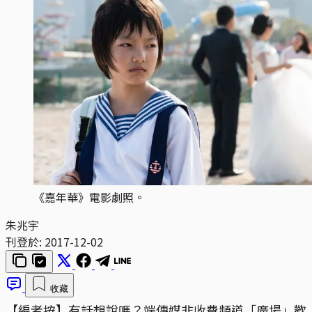
《嘉年華》電影劇照。
朱兆宇
刊登於:
2017-12-02
收藏
【編者按】有話想說嗎？端傳媒非收費頻道「廣場」歡