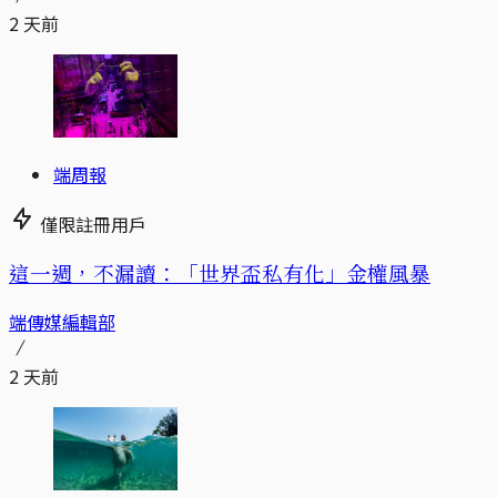
2 天前
端周報
僅限註冊用戶
這一週，不漏讀：「世界盃私有化」金權風暴
端傳媒編輯部
2 天前