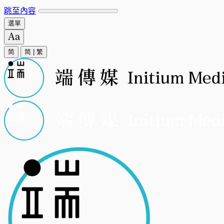
跳至內容
選單
简
简
|
繁