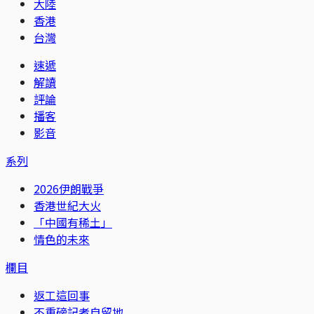
大陸
香港
台灣
速遞
解讀
評論
播客
影音
系列
2026伊朗戰爭
香港世紀大火
「中國有稀土」
情色的未來
欄目
返工這回事
不重磅記者自留地