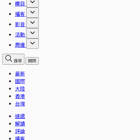
欄目
播客
影音
活動
周邊
搜尋
關閉
最新
國際
大陸
香港
台灣
速遞
解讀
評論
播客