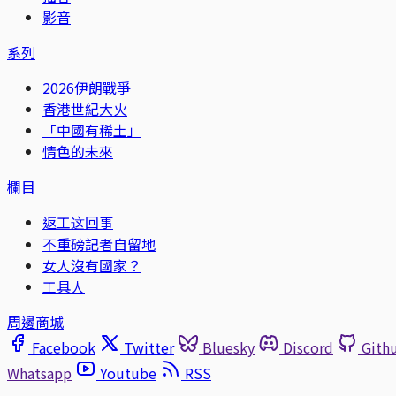
影音
系列
2026伊朗戰爭
香港世紀大火
「中國有稀土」
情色的未來
欄目
返工这回事
不重磅記者自留地
女人沒有國家？
工具人
周邊商城
Facebook
Twitter
Bluesky
Discord
Gith
Whatsapp
Youtube
RSS