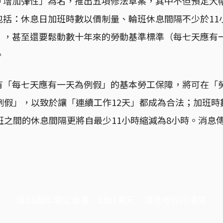
「增加彈性」為名，推出五項修法草案，其中不但預定大
包括：休息日加班時數以價制量、輪班休息間隔不少於11
），甚至還要鬆動數十年來的勞動基準標準（每七天應有
。
有「每七天應有一天為例假」的基本勞工保障，將可在「
例假」，以致於讓「連續工作12天」都成為合法；加班
班之間的休息間隔更將自最少11小時縮減為8小時。消息
。
端11周年限定優惠，1周1美元，讓思考保持清爽