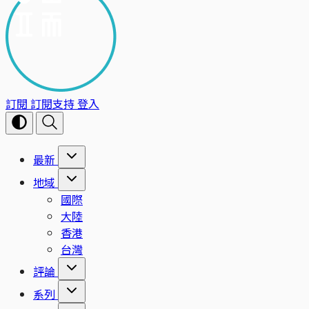
訂閱
訂閱支持
登入
最新
地域
國際
大陸
香港
台灣
評論
系列