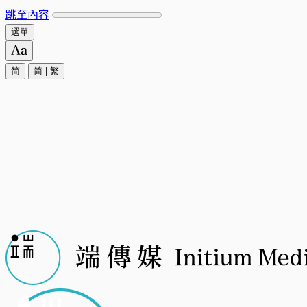
跳至內容
選單
简
简
|
繁