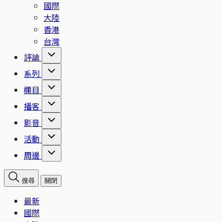
國際
大陸
香港
台灣
評論
系列
欄目
播客
影音
活動
周邊
搜尋
關閉
最新
國際