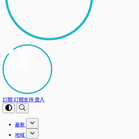
訂閱
訂閱支持
登入
最新
地域