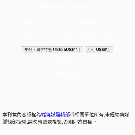
你的支持，不可或缺
成為會員，閱讀全文，領取專屬權益
選擇守護方案 + 華爾街日報或紐約時報
年付・周年特惠
US$6.5
US$4
/月
月付
US$8
/月
立即解鎖全文
已是會員？
登入
本刊載內容版權為
端傳媒編輯部
或相關單位所有,未經端傳媒
編輯部授權,請勿轉載或複製,否則即為侵權。