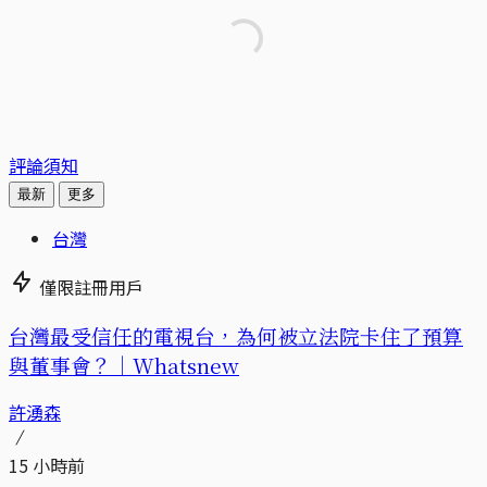
評論須知
最新
更多
台灣
僅限註冊用戶
台灣最受信任的電視台，為何被立法院卡住了預算
與董事會？｜Whatsnew
許湧森
15 小時前