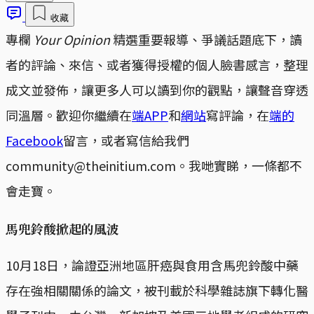
收藏
專欄
Your Opinion
精選重要報導、爭議話題底下，讀
者的評論、來信、或者獲得授權的個人臉書感言，整理
成文並發佈，讓更多人可以讀到你的觀點，讓聲音穿透
同溫層。歡迎你繼續在
端APP
和
網站
寫評論，在
端的
Facebook
留言，或者寫信給我們
community@theinitium.com。我哋實睇，一條都不
會走寶。
馬兜鈴酸掀起的風波
10月18日，論證亞洲地區肝癌與食用含馬兜鈴酸中藥
存在強相關關係的論文，被刊載於科學雜誌旗下轉化醫