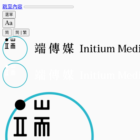
跳至內容
選單
简
简
|
繁