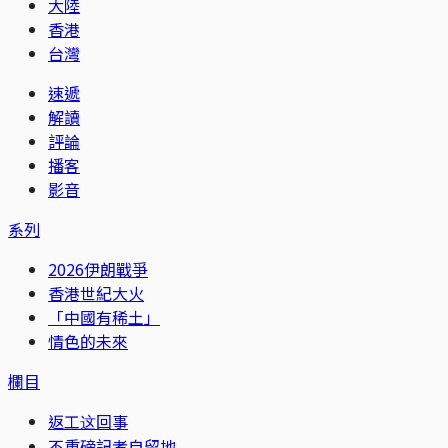
大陸
香港
台灣
速遞
解讀
評論
播客
影音
系列
2026伊朗戰爭
香港世紀大火
「中國有稀土」
情色的未來
欄目
返工这回事
不重磅記者自留地