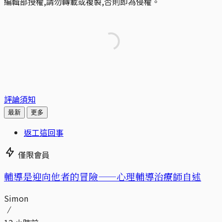
編輯部授權,請勿轉載或複製,否則即為侵權。
評論須知
最新
更多
返工這回事
僅限會員
輔導是迎向他者的冒險——心理輔導治療師自述
Simon