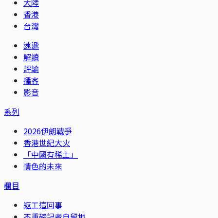
大陸
香港
台灣
速遞
解讀
評論
播客
影音
系列
2026伊朗戰爭
香港世紀大火
「中國有稀土」
情色的未來
欄目
返工這回事
不重磅記者自留地