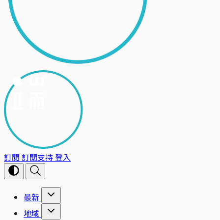
訂閱
訂閱支持
登入
最新
地域