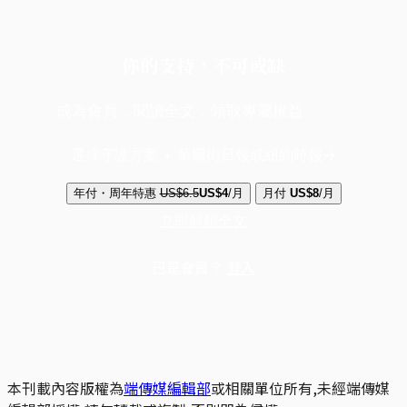
你的支持，不可或缺
成為會員，閱讀全文，領取專屬權益
選擇守護方案 + 華爾街日報或紐約時報
年付・周年特惠
US$6.5
US$4
/月
月付
US$8
/月
立即解鎖全文
已是會員？
登入
本刊載內容版權為
端傳媒編輯部
或相關單位所有,未經端傳媒