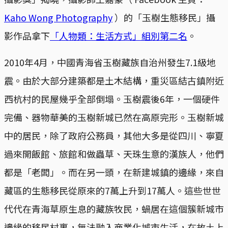
Kaho Wong Photography
）的「玉樹生態移民」攝
影作品拿下
「人物類：生活方式」組別第二名
。
2010年4月，中國青海省玉樹藏族自治州發生7.1級地
震。由於大部分建築都是土木結構，重災區結古鎮附近
西杭村的民屋幾乎全部倒塌。玉樹震後6年，一個硬件
完備、器物華美的玉樹新城已然在高原完形。玉樹新城
中的居民，除了政府公務員，其他大多是從四川、寧夏
過來開飯館、旅館和做蟲草、天珠生意的漢族人，他們
都是「老闆」。而在另一頭，在新建城鎮的邊緣，來自
藏區的生態移民從原來的7萬上升到17萬人。這些世世
代代在青海草原生息的藏族牧民，蝸居在這個簇新城市
邊緣的移民村裏，無法融入商業化城市生活，在故土上