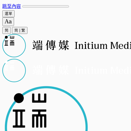
跳至內容
選單
简
简
|
繁