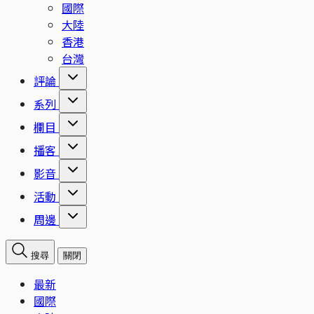
國際
大陸
香港
台灣
評論
系列
欄目
播客
影音
活動
周邊
搜尋
關閉
最新
國際