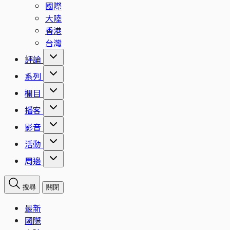
國際
大陸
香港
台灣
評論
系列
欄目
播客
影音
活動
周邊
搜尋
關閉
最新
國際