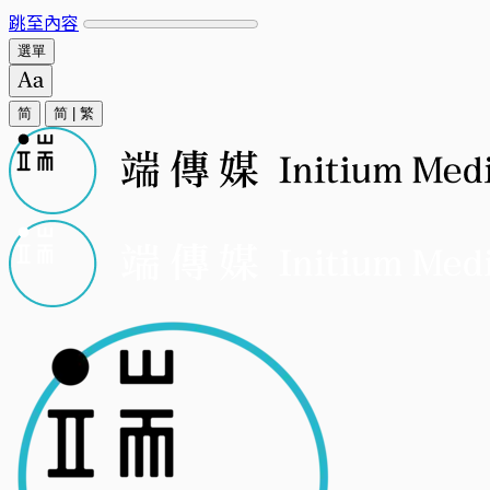
跳至內容
選單
简
简
|
繁