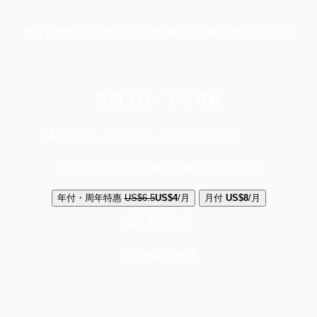
端11周年限定優惠，1周1美元，讓思考保持清爽
你的支持，不可或缺
成為會員，閱讀全文，領取專屬權益
選擇守護方案 + 華爾街日報或紐約時報
年付・周年特惠
US$6.5
US$4
/月
月付
US$8
/月
立即解鎖全文
已是會員？
登入