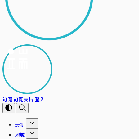
訂閱
訂閱支持
登入
最新
地域