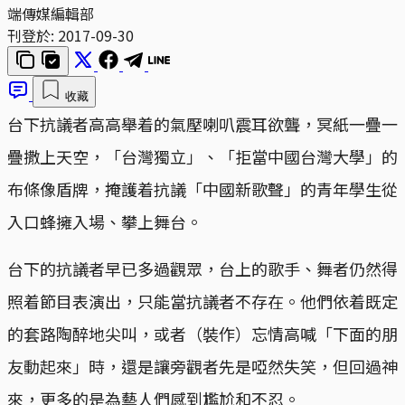
端傳媒編輯部
刊登於:
2017-09-30
收藏
台下抗議者高高舉着的氣壓喇叭震耳欲聾，冥紙一疊一
疊撒上天空，「台灣獨立」、「拒當中國台灣大學」的
布條像盾牌，掩護着抗議「中國新歌聲」的青年學生從
入口蜂擁入場、攀上舞台。
台下的抗議者早已多過觀眾，台上的歌手、舞者仍然得
照着節目表演出，只能當抗議者不存在。他們依着既定
的套路陶醉地尖叫，或者（裝作）忘情高喊「下面的朋
友動起來」時，還是讓旁觀者先是啞然失笑，但回過神
來，更多的是為藝人們感到尷尬和不忍。