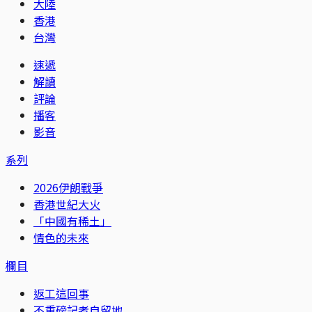
大陸
香港
台灣
速遞
解讀
評論
播客
影音
系列
2026伊朗戰爭
香港世紀大火
「中國有稀土」
情色的未來
欄目
返工這回事
不重磅記者自留地