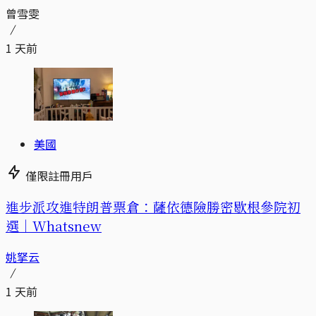
曾雪雯
1 天前
美國
僅限註冊用戶
進步派攻進特朗普票倉：薩依德險勝密歇根參院初
選｜Whatsnew
姚拏云
1 天前