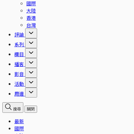
國際
大陸
香港
台灣
評論
系列
欄目
播客
影音
活動
周邊
搜尋
關閉
最新
國際