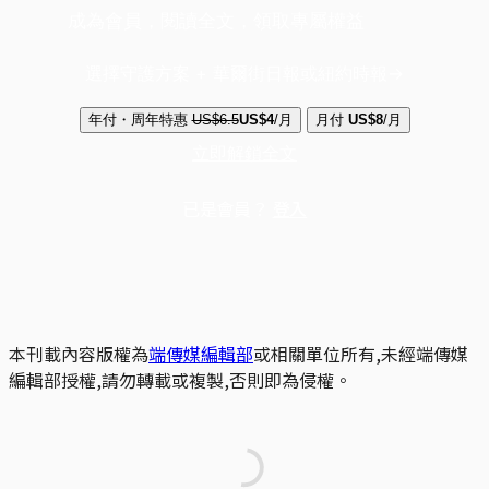
成為會員，閱讀全文，領取專屬權益
選擇守護方案 + 華爾街日報或紐約時報
年付・周年特惠
US$6.5
US$4
/月
月付
US$8
/月
立即解鎖全文
已是會員？
登入
本刊載內容版權為
端傳媒編輯部
或相關單位所有,未經端傳媒
編輯部授權,請勿轉載或複製,否則即為侵權。