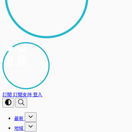
訂閱
訂閱支持
登入
最新
地域