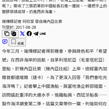
呢？」剛收了三張罰單的中國船長石進一邊說，一邊把手上的
塑膠袋揉成球，扔進西非海裏。
端傳媒記者 何欣潔 發自幾內亞比索
刊登於:
2017-08-28
收藏
今年三月，端傳媒記者得到機會，參與綠色和平「希望
號」在西非海岸的巡航，自茅利塔尼亞（毛里塔尼亞）
登船、於幾內亞比索（幾內亞比紹）上岸，途經塞內加
爾首都達喀爾（達卡）。為了更深入回答「我們會吃光
海洋嗎？」記者攀上中國漁船、與當地漁企幹部碰面、
訪問遠赴重洋的大連水手、俄籍船員、西班牙船長……
製作海洋調查第二季。這篇文章帶你一窺，列強如何在