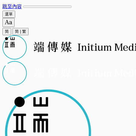
跳至內容
選單
简
简
|
繁