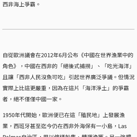
西非海上爭霸。
自從歐洲議會在2012年6月公布《中國在世界漁業中的
角色》，中國在西非的「絕後式捕撈」、「吃光海洋」
且讓「西非人民沒魚可吃」引起世界廣泛爭議。但情況
實際上比這更嚴重，因為在這片「海洋淨土」的爭霸
者，絕不僅僅中國一家。
1950年代開始，歐洲便已在這「殖民地」上發展漁
業，西班牙甚至迄今仍在西非外海保有一小島，Las
Palmas自治區，用以修繕船隻、轉運漁獲。另一強權