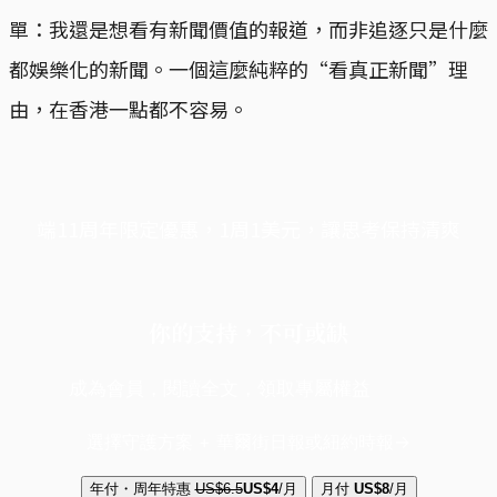
單：我還是想看有新聞價值的報道，而非追逐只是什麼
都娛樂化的新聞。一個這麼純粹的“看真正新聞”理
由，在香港一點都不容易。
端11周年限定優惠，1周1美元，讓思考保持清爽
你的支持，不可或缺
成為會員，閱讀全文，領取專屬權益
選擇守護方案 + 華爾街日報或紐約時報
年付・周年特惠
US$6.5
US$4
/月
月付
US$8
/月