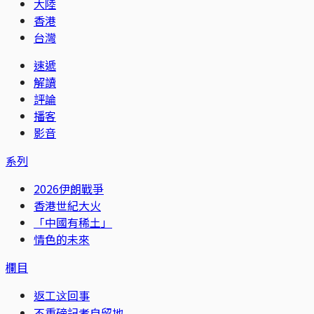
大陸
香港
台灣
速遞
解讀
評論
播客
影音
系列
2026伊朗戰爭
香港世紀大火
「中國有稀土」
情色的未來
欄目
返工这回事
不重磅記者自留地