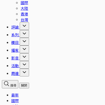
國際
大陸
香港
台灣
評論
系列
欄目
播客
影音
活動
周邊
搜尋
關閉
最新
國際