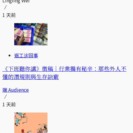
Lingling Wei
1 天前
返工这回事
《下班聽你講》徵稿｜行業獨有秘辛：那些外人不
懂的潛規則與生存訣竅
端 Audience
1 天前