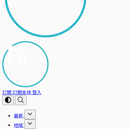
訂閱
訂閱支持
登入
最新
地域