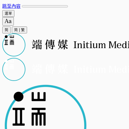
跳至內容
選單
简
简
|
繁